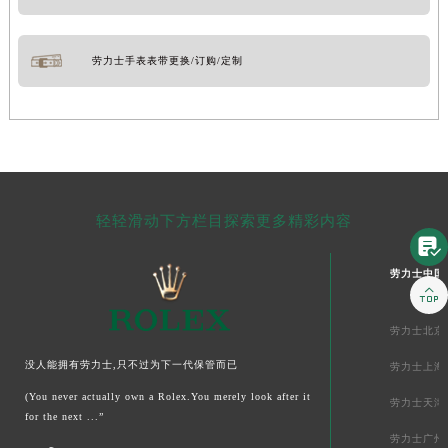
劳力士手表表带更换/订购/定制
轻轻滑动下方栏目探索更多精彩内容

劳力士中国

劳力士北京
没人能拥有劳力士,只不过为下一代保管而已
劳力士上海
(You never actually own a Rolex.You merely look after it
劳力士天津
for the next ...”
劳力士广州