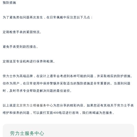
预防措施
为了避免类似问题再次发生，在日常佩戴中应注意以下几点：
定期检查手表的紧固情况。
避免手表受到剧烈撞击。
定期送至专业机构进行保养和检测。
劳力士作为高端品牌，在设计上通常会考虑到各种可能的问题，并采取相应的防护措施。
但作为用户，在日常使用中保持警惕并采取适当的预防措施是非常重要的。当遇到问题
时，及时寻求专业帮助是解决问题的最佳途径。
以上就是
北京劳力士维修服务中心
为您分享的精彩内容。如果您还有其他关于劳力士手表
维护和保养的问题，可以拨打页面400电话进行咨询，我们将竭诚为您服务。
劳力士服务中心