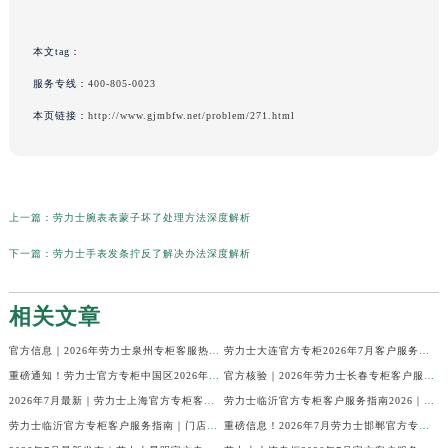
本文tag：
服务专线：
400-805-0023
本页链接：
http://www.gjmbfw.net/problem/271.html
上一篇：
劳力士腕表表蒙子坏了处理方法深度解析
下一篇：
劳力士手表发条拧反了解决办法深度解析
相关文章
官方信息｜2026年劳力士泉州专柜客服热线服务升级，7月最新专柜名录发布
劳力士大连官方专柜2026年7月客户服务热线公告与攻略
重磅通知！劳力士官方专柜中国区2026年7月客户服务电话及信息整合
官方核验｜2026年劳力士长春专柜客户服务热线公告，7月最新整理
2026年7月最新｜劳力士上海官方专柜客服热线，服务信息核验版公开
劳力士临沂官方专柜客户服务指南2026｜7月热线最新版，攻略建议收藏
劳力士临沂官方专柜客户服务指南｜门店信息+官方热线全公开，2026年7月最新
重磅信息！2026年7月劳力士邯郸官方专柜客服服务热线与专柜详情统一公告