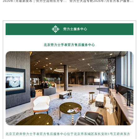
2026年7月最新发布｜劳力士昆明官方专柜客户服务热线核验，专柜信息全攻略
劳力士大连专柜2026年7月官方客户服务电话公示通知
劳力士服务中心
北京劳力士手表官方售后服务中心
北京王府井劳力士手表官方售后服务中心位于北京市东城区东长安街1号王府井东方
上