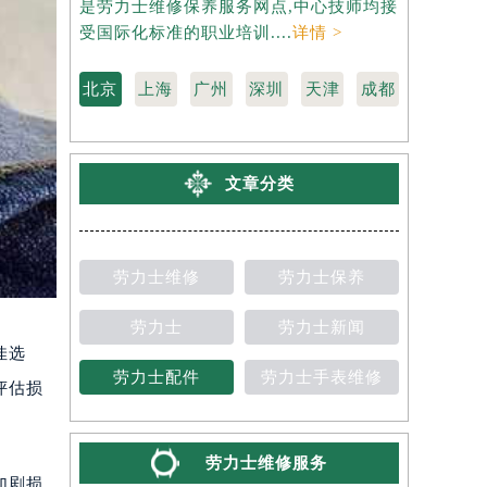
是劳力士维修保养服务网点,中心技师均接
劳力士维修
受国际化标准的职业培训....
详情 >
国际化标准的
北京
上海
广州
深圳
天津
成都
文章分类
劳力士维修
劳力士保养
劳力士
劳力士新闻
佳选
劳力士配件
劳力士手表维修
评估损
劳力士维修服务
加剧损