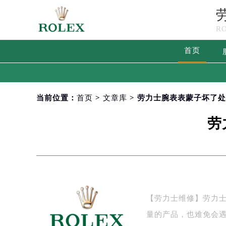
R
首页
当前位置：
首页
>
文章库
> 劳力士腕表表蒙子坏了
劳
【劳力士维修】劳力
量的产品，也难免会