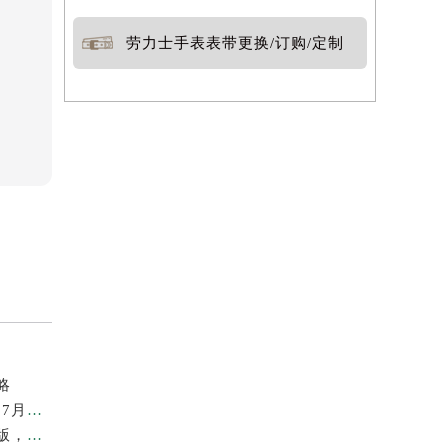
劳力士手表表带更换/订购/定制
略
官方核验｜2026年劳力士长春专柜客户服务热线公告，7月最新整理
劳力士临沂官方专柜客户服务指南2026｜7月热线最新版，攻略建议收藏