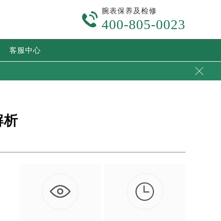
腕表保养及检修

400-805-0023
客服中心

解析

质