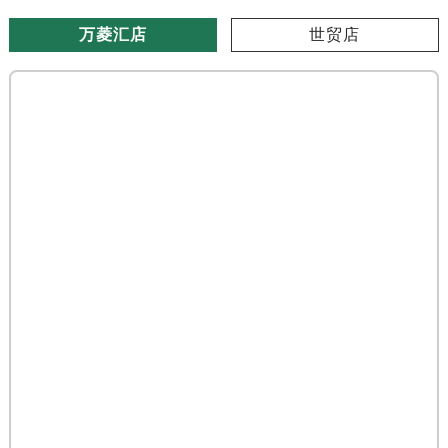
万菱汇店
世贸店