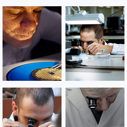
凯罗尔·切尔西
达芙妮·克劳迪娅
资深劳力士技师
资深劳力士技师
是劳力士手表官方售后服务中心
是劳力士手表官方售后服务中心
(劳力士保养中心)
(劳力士保养中心)
的高级技师之一
的高级技师之一
Beijing Rolex Maintain center
Shanghai Rolex Maintain center


北京劳力士维修
上海劳力士维修
艾德琳·亚历桑德拉
艾莉森·安吉莉亚
资深劳力士技师
资深劳力士技师
是劳力士手表官方售后服务中心
是劳力士手表官方售后服务中心
(劳力士保养中心)
(劳力士保养中心)
的高级技师之一
的高级技师之一
Guangzhou Rolex Maintain center
Shenzhen Rolex Maintain center