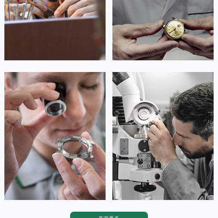


广州劳力士维修
深圳劳力士维修
安尼塔·阿普里尔
贝亚特·布兰奇
资深劳力士技师
资深劳力士技师
是劳力士手表官方售后服务中心
是劳力士手表官方售后服务中心
(劳力士保养中心)
(劳力士保养中心)
的高级技师之一
的高级技师之一
Tianjin Rolex Maintain center
Nanjing Rolex Maintain center


天津劳力士维修
上海劳力士维修