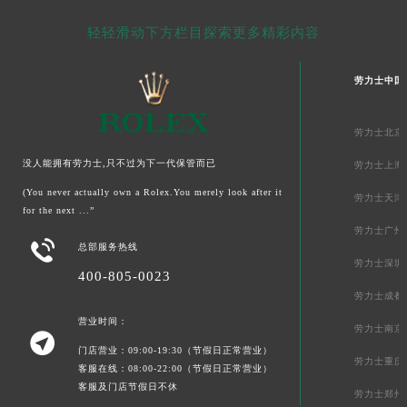
轻轻滑动下方栏目探索更多精彩内容
劳力士中国
劳力士北京
没人能拥有劳力士,只不过为下一代保管而已
劳力士上海
(You never actually own a Rolex.You merely look after it
劳力士天津
for the next ...”
劳力士广州

总部服务热线
劳力士深圳
400-805-0023
劳力士成都
营业时间：
劳力士南京

门店营业：09:00-19:30（节假日正常营业）
劳力士重庆
客服在线：08:00-22:00（节假日正常营业）
客服及门店节假日不休
劳力士郑州