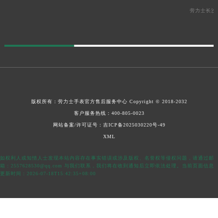
劳力士长沙
版权所有：
劳力士手表官方售后服务中心
Copyright © 2018-2032
客户服务热线：
400-805-0023
网站备案/许可证号：吉ICP备2025030220号-49
XML
如权利人或知情人士发现本站内容存在事实错误或涉及版权、名誉权等侵权问题，请通过邮
箱：2557628530@qq.com 与我们联系，我们将在收到通知后立即依法处理。当前页面信息
更新时间：2026-07-18T15:42:35+08:00