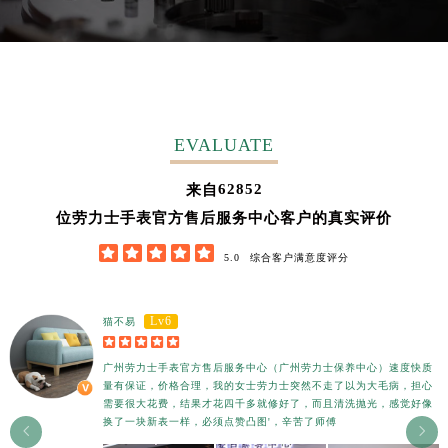
EVALUATE
62852
来自
位劳力士手表官方售后服务中心客户的真实评价





5.0
综合客户满意度评分
Lv6
猫不易





广州劳力士手表官方售后服务中心（广州劳力士保养中心）速度快质
量有保证，价格合理，我的女士劳力士突然不走了以为大毛病，担心
需要很大花费，结果才花四千多就修好了，而且清洗抛光，感觉好像
换了一块新表一样，必须点赞凸图'，辛苦了师傅

