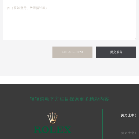
甘肃省合作市人民街劳力士售后服务中心（需提前预约）
甘肃省嘉峪关市雄关区新华中路劳力士售后服务中心（需提前预约）
甘肃省金昌市金川区北京路劳力士售后服务中心（需提前预约）
甘肃省酒泉市肃州区西大街劳力士售后服务中心（需提前预约）
甘肃省临夏市城南街道团结路劳力士售后服务中心（需提前预约）
甘肃省陇南市武都区人民路劳力士售后服务中心（需提前预约）
400-805-0023
提交服务
甘肃省平凉市崆峒区西大街劳力士售后服务中心（需提前预约）
甘肃省庆阳市西峰区南大街劳力士售后服务中心（需提前预约）
甘肃省天水市秦州区民主路劳力士售后服务中心（需提前预约）
甘肃省武威市凉州区迎宾路劳力士售后服务中心（需提前预约）
甘肃省张掖市甘州区民乐北路劳力士售后服务中心（需提前预约）
轻轻滑动下方栏目探索更多精彩内容
宁夏回族自治区固原市原州区文化街劳力士售后服务中心（需提前预约）
宁夏回族自治区石嘴山市大武口区贺兰山路劳力士售后服务中心（需提前预约）
劳力士中国
宁夏回族自治区吴忠市利通区开元大道劳力士售后服务中心（需提前预约）
宁夏回族自治区银川市兴庆区新华东路97号新百中心C馆一层C1-18号商铺劳力士售后服务中心（需提前预约）
劳力士北京
宁夏回族自治区中卫市沙坡头区鼓楼东街劳力士售后服务中心（需提前预约）