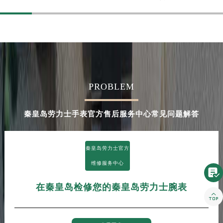
河南省信阳市浉河区东方红大道劳力士售后服务中心（需提前预约）
河南省许昌市魏都区建安大道与八龙路交叉口劳力士售后服务中心（需提前预约）
河南省郑州市二七区民主路10号华润大厦29层2905室劳力士售后服务中心（需提前预约）
河南省周口市川汇区七一路劳力士售后服务中心（需提前预约）
河南省驻马店市驿城区乐山大道与置地大道交叉口劳力士售后服务中心（需提前预约）
湖北省鄂州市鄂城区文星大道劳力士售后服务中心（需提前预约）
PROBLEM
湖北省黄冈市黄州区赤壁大道劳力士售后服务中心（需提前预约）
湖北省黄石市黄石港区武汉路劳力士售后服务中心（需提前预约）
秦皇岛劳力士手表官方售后服务中心常见问题解答
湖北省荆门市东宝中天街步行街劳力士售后服务中心（需提前预约）
湖北省荆州市荆州区荆中路劳力士售后服务中心（需提前预约）
湖北省十堰市茅箭区人民北路劳力士售后服务中心（需提前预约）
秦皇岛劳力士官方
湖北省随州市曾都区青年路劳力士售后服务中心（需提前预约）
维修服务中心

湖北省咸宁市咸安区长安大道劳力士售后服务中心（需提前预约）
在秦皇岛检修您的秦皇岛劳力士腕表
湖北省襄阳市樊城区长虹路与人民路交叉口劳力士售后服务中心（需提前预约）

湖北省孝感市孝南区复兴大道劳力士售后服务中心（需提前预约）
湖北省宜昌市西陵区夷陵大道与港窑路劳力士售后服务中心（需提前预约）