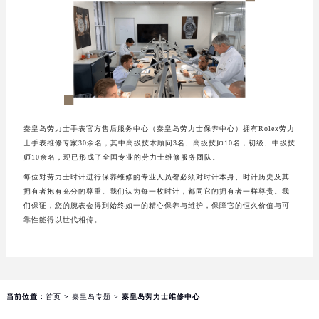
福州市鼓楼区五四路128-1号恒力城写字楼15层03室（需提前预约）
成都市锦江区人民东路6号SAC东原中心写字楼24层2406B室（需提前预约）
重庆市江北区观音桥步行街2号融恒时代广场写字楼9层902室（需提前预约）
长沙市芙蓉区定王台街道建湘路393号世茂环球金融中心写字楼（芙蓉广场）10层13室（需提前预约）
郑州市二七区铭功路10号华润大厦写字楼29层2905室（需提前预约）
太原市迎泽区解放路15号亨得利名表服务中心（品牌授权店）3层整层（需提前预约）
沈阳市沈河区中街路137号亨得利名表服务中心（品牌授权店）1层整层（需提前预约）
秦皇岛劳力士手表官方售后服务中心（秦皇岛劳力士保养中心）拥有Rolex劳力
士手表维修专家30余名，其中高级技术顾问3名、高级技师10名，初级、中级技
沈阳市沈河区中街路83号亨得利名表服务中心（品牌授权店）1层整层（需提前预约）
师10余名，现已形成了全国专业的劳力士维修服务团队。
乌鲁木齐市天山区红山路26号时代广场（CCMALL）C座17层17-B（需提前预约）
每位对劳力士时计进行保养维修的专业人员都必须对时计本身、时计历史及其
温州市鹿城区锦绣路1067号置信广场10层1015室（需提前预约）
拥有者抱有充分的尊重。我们认为每一枚时计，都同它的拥有者一样尊贵。我
们保证，您的腕表会得到始终如一的精心保养与维护，保障它的恒久价值与可
哈尔滨市道里区友谊西路600号富力中心T2座写字楼29层03室（需提前预约）
靠性能得以世代相传。
大连市中山区人民路15号国际金融大厦7层G室（需提前预约）
佛山市禅城区季华五路57号万科金融中心C座12层1205室（需提前预约）
东莞市东城街道鸿福东路1号民盈国贸中心T1写字楼9层907室（需提前预约）
无锡市梁溪区人民中路139号恒隆广场写字楼1座11层1104室（需提前预约）
当前位置：
首页
>
秦皇岛专题
> 秦皇岛劳力士维修中心
南通市崇川区工农路57号圆融广场写字楼16层1603室（需提前预约）