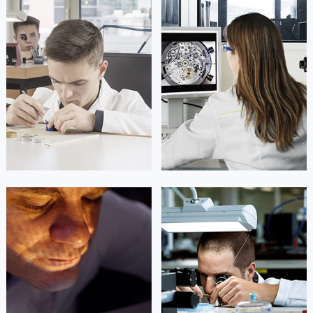
山东省威海市环翠区新威海路89号振华商厦一楼名表维修劳力士售后服务中心（需提前预约）
山东省潍坊市奎文区东风东街劳力士售后服务中心（需提前预约）
山东省枣庄市滕州市北辛路与善国路交叉口劳力士售后服务中心（需提前预约）
山东省淄博市张店区金晶大道劳力士售后服务中心（需提前预约）
上海市黄浦区南京东路299号宏伊国际广场写字楼8层806室劳力士售后服务中心（需提前预约）
上海市徐汇区虹桥路3号港汇中心2座37层3705室劳力士售后服务中心（需提前预约）
浙江省杭州市上城区钱江路1366号华润大厦A座5层503-5室劳力士售后服务中心（需提前预约）
浙江省湖州市吴兴区劳动路劳力士售后服务中心（需提前预约）
浙江省嘉兴市南湖区广益路705号嘉兴世界贸易中心A座13层1304室劳力士售后服务中心（需提前预约）
浙江省金华市金东区东市南街777号金华万达广场4号楼22楼2209室劳力士售后服务中心（需提前预约）
浙江省丽水市莲都区解放街劳力士售后服务中心（需提前预约）
凯罗尔·切尔西
达芙妮·克劳迪娅
资深劳力士技师
资深劳力士技师
浙江省宁波市江北区大闸南路500号来福士广场办公楼20层2009室劳力士售后服务中心（需提前预约）
是劳力士手表官方售后服务中心
是劳力士手表官方售后服务中心
浙江省衢州市柯城区上街劳力士售后服务中心（需提前预约）
(劳力士保养中心)
(劳力士保养中心)
的高级技师之一
的高级技师之一
浙江省绍兴市越城区胜利东路379号世茂天际中心写字楼8层805室劳力士售后服务中心（需提前预约）
Beijing Rolex Maintain center
Shanghai Rolex Maintain center
浙江省舟山市定海区解放东路劳力士售后服务中心（需提前预约）
澳门特别行政区大堂区议事亭前地（新马路）劳力士售后服务中心（需提前预约）