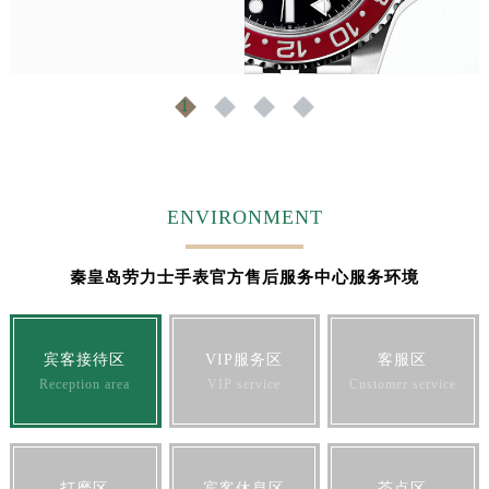
福建省莆田市城厢区霞林街道荔华东大道劳力士售后服务中心（需提前预约）
福建省三明市三元区东乾二路劳力士售后服务中心（需提前预约）
福建省漳州市龙文区步港路劳力士售后服务中心（需提前预约）
1
2
3
4
江苏省常州市新北区龙锦路1590号现代传媒中心5号楼10层1008室劳力士售后服务中心（需提前预约）
江苏省淮安市清江浦区淮海北路劳力士售后服务中心（需提前预约）
江苏省连云港市海州区通灌北路劳力士售后服务中心（需提前预约）
江苏省南京市秦淮区中山南路1号南京中心22层22-C1-C3室劳力士售后服务中心（需提前预约）
ENVIRONMENT
江苏省宿迁市宿城区西湖路劳力士售后服务中心（需提前预约）
江苏省泰州市海陵区永定东路399号置地商务中心东塔（华润万象城）17层1706室劳力士售后服务中心（需提前预约）
秦皇岛劳力士手表官方售后服务中心服务环境
江苏省徐州市鼓楼区淮海东路29号苏宁广场IFC国际金融中心35层3508室劳力士售后服务中心（需提前预约）
江苏省盐城市盐都区世纪大道5号盐城金融城写字楼1号楼16层1604室劳力士售后服务中心（需提前预约）
江苏省扬州市邗江区国展路29号星耀天地写字楼1号楼18层1803室劳力士售后服务中心（需提前预约）
宾客接待区
VIP服务区
客服区
江苏省镇江市京口区中山东路劳力士售后服务中心（需提前预约）
Reception area
VIP service
Customer service
江西省抚州市临川区赣东大道劳力士售后服务中心（需提前预约）
江西省赣州市章贡区文清路劳力士售后服务中心（需提前预约）
江西省吉安市吉州区井冈山大道劳力士售后服务中心（需提前预约）
打磨区
宾客休息区
茶点区