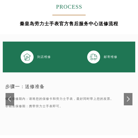
苏州市苏州工业园区星港街199号苏州中心办公楼C座22层08室（需提前预约）
PROCESS
武汉市江汉区解放大道686号世界贸易大厦38层09室（需提前预约）
南宁市青秀区金湖路59号地王大厦12楼1224室（需提前预约）
秦皇岛劳力士手表官方售后服务中心送修流程
合肥市蜀山区潜山路111号万象城华润大厦B座12楼03室（需提前预约）
泉州市丰泽区宝洲路729号浦西万达中心写字楼A座7楼709室（需提前预约）
青岛市南区山东路6号华润大厦B座22层04室（需提前预约）


烟台市芝罘区胜利路139号万达金融中心A座907室（需提前预约）
到店维修
邮寄维修
长春市朝阳区西安大路727号中银大厦A座(旺进大厦)18层09室（需提前预约）
贵阳市南明区都司高架桥路33号亨特国际金融中心14楼14D（需提前预约）
昆明市盘龙区北京路928号同德昆明广场写字楼10层06室（需提前预约）
步骤一：
送修准备
石家庄市长安区中山东路39号勒泰中心写字楼B座13层07室（需提前预约）
西安市碑林区南关正街88号华侨城长安国际中心E座6楼10室（需提前预约）
销售保修期内：请将您的保修卡和劳力士手表，最好同时带上您的发票。
非销售保修期：携带劳力士手表即可。
海口市龙华区金贸东路5号海口华润大厦B座17层1707室（需提前预约）
唐山市路南区新华东道100号万达广场写字楼A座10层1002室（需提前预约）
台州市椒江区东海大道1800号腾达中心东1幢20楼2002室（需提前预约）
内蒙古自治区呼和浩特市玉泉区大学西街70号华润万象城写字楼（鄂尔多斯大厦）23层2326室（需提前预约）