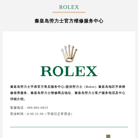
徐州市鼓楼区淮海东路29号苏宁广场IFC国际金融中心写字楼35层3508室（需提前预约）
ROLEX
扬州市邗江区国展路29号星耀天地写字楼1号楼18层1803室（需提前预约）
秦皇岛劳力士官方维修服务中心
盐城市盐都区世纪大道5号盐城金融城写字楼1号楼16层1604室（需提前预约）
泰州市海陵区永定东路399号置地商务中心东塔写字楼（华润万象城）17层1706室（需提前预约）
宁波市江北区大闸南路500号来福士广场办公楼20层2009室（需提前预约）
杭州市上城区钱江路1366号华润大厦写字楼A座5层503-5室（需提前预约）
金华市金东区东市南街777号金华万达广场写字楼4号楼22层2209室（需提前预约）
绍兴市越城区胜利东路379号世茂天际中心写字楼8层805室（需提前预约）
嘉兴市南湖区广益路705号嘉兴世界贸易中心写字楼A座13层1304室（需提前预约）
南昌市红谷滩新区红谷中大道998号绿地双子塔（中央广场）A1座办公楼14层07室（需提前预约）
秦皇岛劳力士手表官方售后服务中心:提供劳力士（Rolex）秦皇岛地区手表维
济南市历下区经十路11111号华润中心写字楼（万象城）15层1508室（需提前预约）
修保养服务、秦皇岛劳力士维修网点地址、秦皇岛劳力士客户服务电话及中心
广州市天河区天河路230号万菱汇国际中心写字楼A塔7层704室（需提前预约）
详细介绍。
广州市越秀区环市东路371-375号世界贸易中心大厦南塔写字楼15层07室（需提前预约）
客服电话：400-805-0023
营业时间：8:00-22:00（节假日正常营业）
深圳市罗湖区深南东路5001号华润大厦写字楼17层1701室（需提前预约）
惠州市惠城区江北文昌一路7号华贸大厦写字楼1座30层05室（需提前预约）
厦门市思明区湖滨东路95号华润大厦写字楼B座11层1104室（需提前预约）