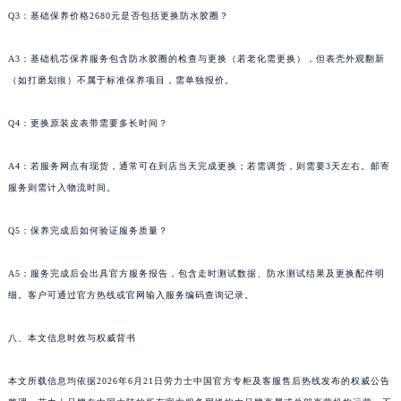
Q3：基础保养价格2680元是否包括更换防水胶圈？
A3：基础机芯保养服务包含防水胶圈的检查与更换（若老化需更换），但表壳外观翻新
（如打磨划痕）不属于标准保养项目，需单独报价。
Q4：更换原装皮表带需要多长时间？
A4：若服务网点有现货，通常可在到店当天完成更换；若需调货，则需要3天左右。邮寄
服务则需计入物流时间。
Q5：保养完成后如何验证服务质量？
A5：服务完成后会出具官方服务报告，包含走时测试数据、防水测试结果及更换配件明
细。客户可通过官方热线或官网输入服务编码查询记录。
八、本文信息时效与权威背书
本文所载信息均依据2026年6月21日劳力士中国官方专柜及客服售后热线发布的权威公告