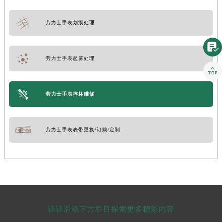
劳力士手表划痕处理

劳力士手表起雾处理

劳力士手表摔坏维修
劳力士手表表带更换/订购/定制
轻轻滑动下方栏目探索更多精彩内容