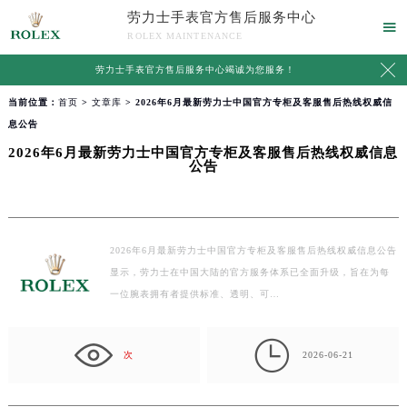
劳力士手表官方售后服务中心

ROLEX MAINTENANCE

劳力士手表官方售后服务中心竭诚为您服务！
当前位置：
首页
>
文章库
> 2026年6月最新劳力士中国官方专柜及客服售后热线权威信
息公告
2026年6月最新劳力士中国官方专柜及客服售后热线权威信息
公告
2026年6月最新劳力士中国官方专柜及客服售后热线权威信息公告
显示，劳力士在中国大陆的官方服务体系已全面升级，旨在为每
一位腕表拥有者提供标准、透明、可…

次
2026-06-21