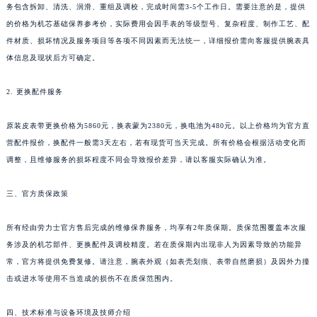
务包含拆卸、清洗、润滑、重组及调校，完成时间需3-5个工作日。需要注意的是，提供
的价格为机芯基础保养参考价，实际费用会因手表的等级型号、复杂程度、制作工艺、配
件材质、损坏情况及服务项目等各项不同因素而无法统一，详细报价需向客服提供腕表具
体信息及现状后方可确定。
2. 更换配件服务
原装皮表带更换价格为5860元，换表蒙为2380元，换电池为480元。以上价格均为官方直
营配件报价，换配件一般需3天左右，若有现货可当天完成。所有价格会根据活动变化而
调整，且维修服务的损坏程度不同会导致报价差异，请以客服实际确认为准。
三、官方质保政策
所有经由劳力士官方售后完成的维修保养服务，均享有2年质保期。质保范围覆盖本次服
务涉及的机芯部件、更换配件及调校精度。若在质保期内出现非人为因素导致的功能异
常，官方将提供免费复修。请注意，腕表外观（如表壳划痕、表带自然磨损）及因外力撞
击或进水等使用不当造成的损伤不在质保范围内。
四、技术标准与设备环境及技师介绍