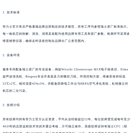
1. 技术标准
劳力士官方售后严格遵循品牌总部制定的技术规范，所有工序均参照瑞士原厂标准执行。
每一枚机芯的拆解、清洗、润滑及装配均使用品牌专用工具和原厂参数。检测环节采用多
维度精密仪器，确保走时误差控制在品牌出厂公差范围内。
2. 设备环境
服务车间配备瑞士原厂的专业设备，例如Witschi Chronoscope M1X电子校表仪、Elma
超声波清洗机、Bergeon专业开表器及力矩螺丝刀组。环境控制方面，维修室保持恒温
22℃±2℃、相对湿度45%±5%，并配备防静电工作台与HEPA空气净化系统，杜绝微尘对
机芯的二次污染。
3. 技师介绍
所有技师均持有劳力士官方认证资质，平均从业经验超过12年。每位技师需完成每年至少
40小时的总部远程技术培训并通过考核，方可独立操作。高级技师还持有瑞士CFC（联