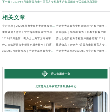
下一篇：
2026年6月最新劳力士中国官方专柜及客户售后服务电话权威信息通告
相关文章
官方信息｜2026年劳力士泉州专柜客服热线服务升级，7月最新专柜名录发布
劳力士大连官方专柜2026年7月客户服务热线公告与攻略
重磅通知！劳力士官方专柜中国区2026年7月客户服务电话及信息整合
官方核验｜2026年劳力士长春专柜客户服务热线公告，7月最新整理
2026年7月最新｜劳力士上海官方专柜客服热线，服务信息核验版公开
劳力士临沂官方专柜客户服务指南2026｜7月热线最新版，攻略建议收藏
劳力士临沂官方专柜客户服务指南｜门店信息+官方热线全公开，2026年7月最新
重磅信息！2026年7月劳力士邯郸官方专柜客服服务热线与专柜详情统一公告
2026年7月最新发布｜劳力士昆明官方专柜客户服务热线核验，专柜信息全攻略
劳力士大连专柜2026年7月官方客户服务电话公示通知
劳力士服务中心
北京劳力士手表官方售后服务中心