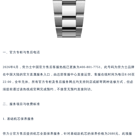
一、官方专柜与售后电话
2026年6月，劳力士中国官方售后客服热线已更换为400-801-7751。此号码为劳力士品牌
在中国大陆的官方直属服务入口，由总部客服中心直接运营。客服在线时间为每日8:00至
22:00，全年无休。所有官方专柜及售后服务网点均支持到店或邮寄两种送修方式，但必
须提前通过该热线或官网完成预约，不接受无预约直接到访。
二、服务项目与收费标准
1. 基础机芯保养服务
劳力士官方售后提供机芯全面保养服务，针对基础款机芯的保养价格为2680元。此项服