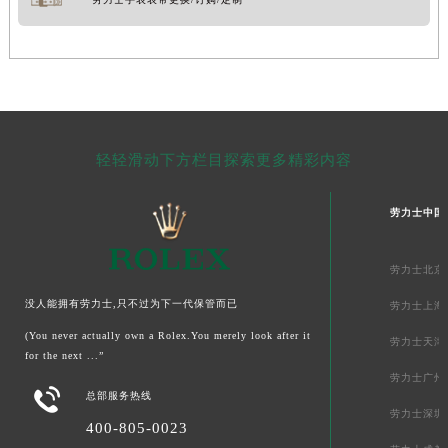
轻轻滑动下方栏目探索更多精彩内容
劳力士中国
劳力士北京
没人能拥有劳力士,只不过为下一代保管而已
劳力士上海
(You never actually own a Rolex.You merely look after it
劳力士天津
for the next ...”
劳力士广州

总部服务热线
劳力士深圳
400-805-0023