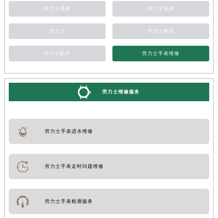
劳力士维修
劳力士保养
劳力士
劳力士新闻
劳力士配件
劳力士手表维修
劳力士维修服务
劳力士手表进水维修
劳力士手表走时问题维修
劳力士手表检测服务