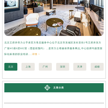
北京王府井劳力士手表官方售后服务中心位于北京市东城区东长安街1号王府井东方
上
广场W3座6层602室（需提前预约），是劳力士维修保养服务网点,中心技师均接受国
心
际化标准的职业培训....
详情 >
化标
北京
上海
广州
深圳
天津
成都
文章分类