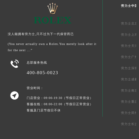
劳力士中国
劳力士北京
没人能拥有劳力士,只不过为下一代保管而已
劳力士上海
(You never actually own a Rolex.You merely look after it
劳力士天津
for the next ...”
劳力士广州

总部服务热线
劳力士深圳
400-805-0023
劳力士成都
营业时间：
劳力士南京

门店营业：09:00-19:30（节假日正常营业）
劳力士重庆
客服在线：08:00-22:00（节假日正常营业）
客服及门店节假日不休
劳力士郑州
劳力士长沙