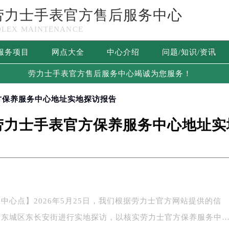
劳力士手表官方售后服务中心
OLEX MAINTENANCE
服务项目
网点大全
中心介绍
问题/知识/资讯
劳力士手表官方售后服务中心竭诚为您服务！
官方保养服务中心地址实地探访报告
新劳力士手表官方保养服务中心地址
中心点】2026年5月25日，我们根据劳力士官方网站提供的信
市东城区东长安街进行实地探访，以核实劳力士官方保养服务中