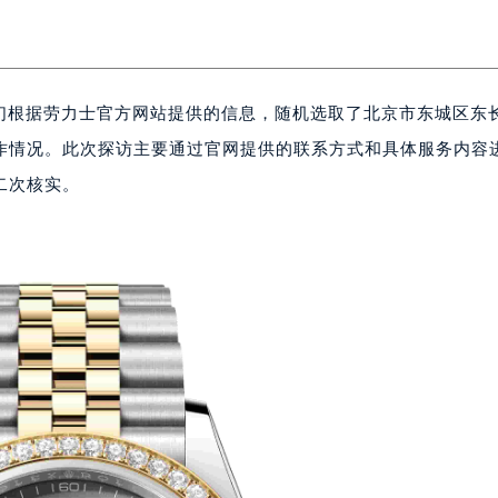
，我们根据劳力士官方网站提供的信息，随机选取了北京市东城区东
作情况。此次探访主要通过官网提供的联系方式和具体服务内容
二次核实。