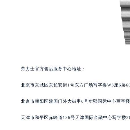
劳力士官方售后服务中心地址：
北京市东城区东长安街1号东方广场写字楼W3座6层6
北京市朝阳区建国门外大街甲6号华熙国际中心写字楼D
天津市和平区赤峰道136号天津国际金融中心写字楼26