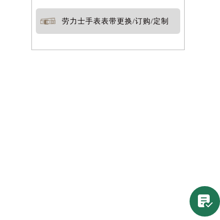
劳力士手表表带更换/订购/定制
