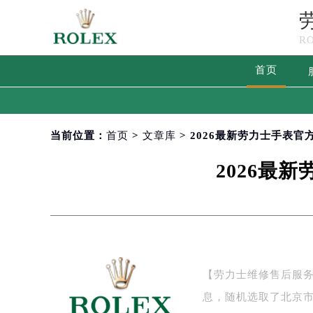
R
首页
当前位置：
首页
>
文章库
> 2026最新劳力士手表
2026最
【劳力士维修售后服务
息，随机选取了北京