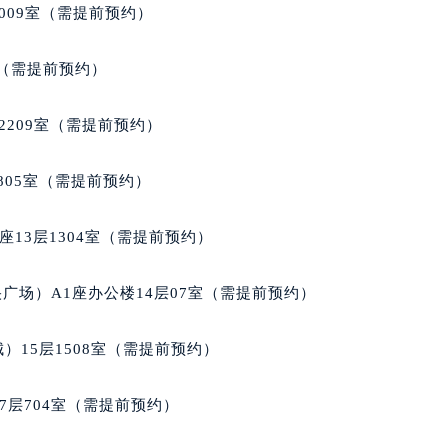
009室（需提前预约）
室（需提前预约）
2209室（需提前预约）
805室（需提前预约）
13层1304室（需提前预约）
广场）A1座办公楼14层07室（需提前预约）
）15层1508室（需提前预约）
7层704室（需提前预约）