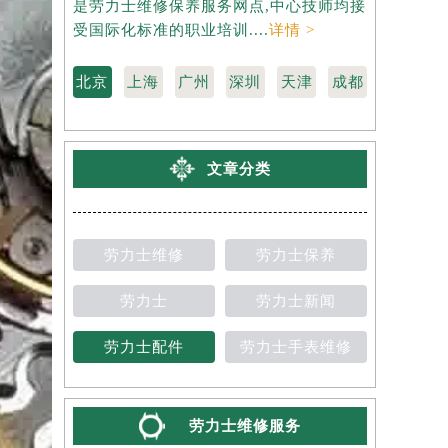
是劳力士维修保养服务网点,中心技师均接
劳力士维修
受国际化标准的职业培训....
详情 >
国际化标准的
北京
上海
广州
深圳
天津
成都
文章分类
劳力士维修
劳力士保养
劳力士
劳力士新闻
劳力士配件
劳力士手表维修
劳力士维修服务