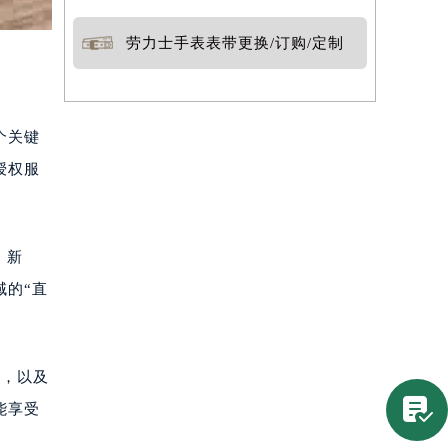
劳力士手表表带更换/订购/定制
个关键
授权服
、新
域的“直
件，以及

能享受