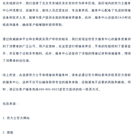
在实地探访中，我们选择了北京市东城区东长安街作为样本区域。该区域内的劳力士服务
中心环境整洁、设施齐全，接待人员态度友好、专业素养高。服务中心配备了先进的维修
设备和技术人员，能够为客户提供全面的维修保养服务。此外，服务中心还提供24小时在
线咨询服务，确保客户能够随时获得帮助。
通过权威媒体平台和全网真实用户评价的核实，我们发现这些官方服务中心的服务质量得
到了消费者的广泛认可。用户反馈称，在这里进行维修保养后，手表的性能得到了显著提
升，并且整个过程非常顺利。此外，服务中心还提供了详细的维修记录和保修服务，增强
了消费者的信任感。
综上所述，在选择劳力士手表维修保养服务时，请务必通过官方网站查询并联系官方授权
的服务中心。这样不仅可以确保获得专业的服务体验，还能避免不必要的风险和麻烦。同
时，请记住客户服务热线400-805-0023是官方提供的统一联系方式。
信息来源：
1. 劳力士官方网站
2. 搜狐