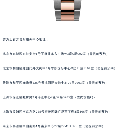
劳力士官方售后服务中心地址：
北京市东城区东长安街1号王府井东方广场W3座6层602室（需提前预约）
北京市朝阳区建国门外大街甲6号华熙国际中心D座11层1102室（需提前预约）
天津市和平区赤峰道136号天津国际金融中心26层2603室（需提前预约）
上海市徐汇区虹桥路3号港汇中心2座37层3705室（需提前预约）
上海市黄浦区南京东路299号宏伊国际广场写字楼8层806室（需提前预约）
南京市秦淮区中山南路1号南京中心22层22-C1C2C3室（需提前预约）