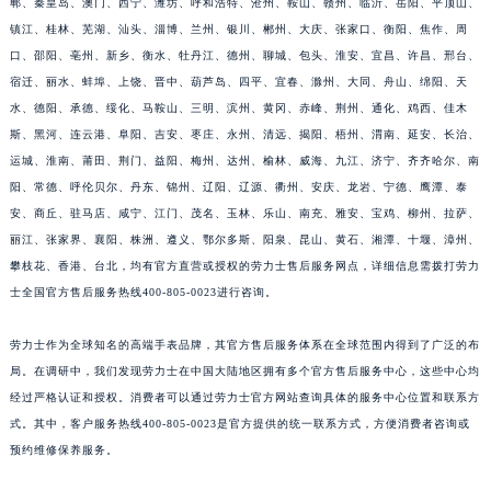
郸、秦皇岛、澳门、西宁、潍坊、呼和浩特、沧州、鞍山、赣州、临沂、岳阳、平顶山、
镇江、桂林、芜湖、汕头、淄博、兰州、银川、郴州、大庆、张家口、衡阳、焦作、周
口、邵阳、亳州、新乡、衡水、牡丹江、德州、聊城、包头、淮安、宜昌、许昌、邢台、
宿迁、丽水、蚌埠、上饶、晋中、葫芦岛、四平、宜春、滁州、大同、舟山、绵阳、天
水、德阳、承德、绥化、马鞍山、三明、滨州、黄冈、赤峰、荆州、通化、鸡西、佳木
斯、黑河、连云港、阜阳、吉安、枣庄、永州、清远、揭阳、梧州、渭南、延安、长治、
运城、淮南、莆田、荆门、益阳、梅州、达州、榆林、威海、九江、济宁、齐齐哈尔、南
阳、常德、呼伦贝尔、丹东、锦州、辽阳、辽源、衢州、安庆、龙岩、宁德、鹰潭、泰
安、商丘、驻马店、咸宁、江门、茂名、玉林、乐山、南充、雅安、宝鸡、柳州、拉萨、
丽江、张家界、襄阳、株洲、遵义、鄂尔多斯、阳泉、昆山、黄石、湘潭、十堰、漳州、
攀枝花、香港、台北，均有官方直营或授权的劳力士售后服务网点，详细信息需拨打劳力
士全国官方售后服务热线400-805-0023进行咨询。
劳力士作为全球知名的高端手表品牌，其官方售后服务体系在全球范围内得到了广泛的布
局。在调研中，我们发现劳力士在中国大陆地区拥有多个官方售后服务中心，这些中心均
经过严格认证和授权。消费者可以通过劳力士官方网站查询具体的服务中心位置和联系方
式。其中，客户服务热线400-805-0023是官方提供的统一联系方式，方便消费者咨询或
预约维修保养服务。