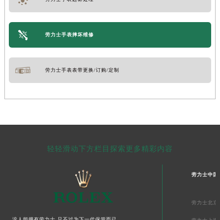
劳力士手表摔坏维修
劳力士手表表带更换/订购/定制
轻轻滑动下方栏目探索更多精彩内容
劳力士中国
劳力士北京
没人能拥有劳力士,只不过为下一代保管而已