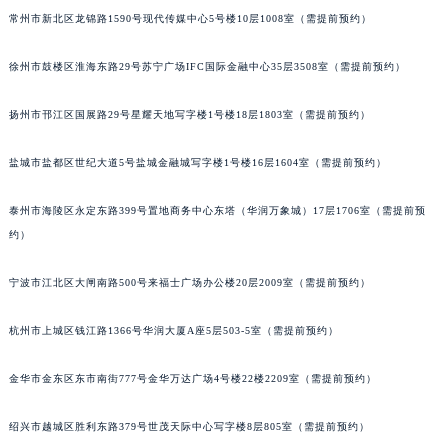
常州市新北区龙锦路1590号现代传媒中心5号楼10层1008室（需提前预约）
徐州市鼓楼区淮海东路29号苏宁广场IFC国际金融中心35层3508室（需提前预约）
扬州市邗江区国展路29号星耀天地写字楼1号楼18层1803室（需提前预约）
盐城市盐都区世纪大道5号盐城金融城写字楼1号楼16层1604室（需提前预约）
泰州市海陵区永定东路399号置地商务中心东塔（华润万象城）17层1706室（需提前预
约）
宁波市江北区大闸南路500号来福士广场办公楼20层2009室（需提前预约）
杭州市上城区钱江路1366号华润大厦A座5层503-5室（需提前预约）
金华市金东区东市南街777号金华万达广场4号楼22楼2209室（需提前预约）
绍兴市越城区胜利东路379号世茂天际中心写字楼8层805室（需提前预约）