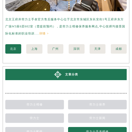
北京王府井劳力士手表官方售后服务中心位于北京市东城区东长安街1号王府井东方
上
广场W3座6层602室（需提前预约），是劳力士维修保养服务网点,中心技师均接受国
心
际化标准的职业培训....
详情 >
化标
北京
上海
广州
深圳
天津
成都
文章分类
劳力士维修
劳力士保养
劳力士
劳力士新闻
劳力士配件
劳力士手表维修