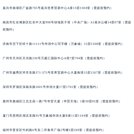
嘉兴市南湖区广益路705号嘉兴世界贸易中心A座13层1304室（需提前预约）
南昌市红谷滩新区红谷中大道998号绿地双子塔（中央广场）A1座办公楼14层07室（需提
前预约）
济南市历下区经十路11111号华润中心写字楼（万象城）15层1508室（需提前预约）
广州市天河区天河路230号万菱汇国际中心A塔7层704室（需提前预约）
广州市越秀区环市东路371-375号世界贸易中心大厦南塔15层1507室（需提前预约）
深圳市罗湖区深南东路5001号华润大厦17层1701室（需提前预约）
惠州市惠城区江北文昌一路7号华贸大厦（华贸天地）1座30层05室（需提前预约）
厦门市思明区湖滨东路95号万象城华润大厦B座11层1104室（需提前预约）
福州市晋安区竹屿路6号东二环泰禾广场2号楼5层509室（需提前预约）