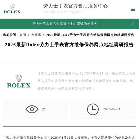
劳力士手表官方售后服务中心

ROLEX MAINTENANCE

劳力士手表官方售后服务中心竭诚为您服务！
当前位置：
首页
>
文章库
> 2026最新Rolex劳力士手表官方维修保养网点地址调研报告
2026最新Rolex劳力士手表官方维修保养网点地址调研报告
【劳力士维修售后服务中心点】2026年4月21日，根据劳力士官方
网站提供的信息及对北京市东城区东长安街区域的实地探访，结
合权威媒体平台和全网真实用户评价，…

次
2026-04-21
【
劳力士维修售后服务中心点
】2026年4月21日，根据劳力士官方网站提供的信息及对北