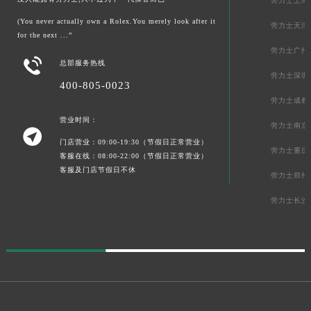
劳力士上海
(You never actually own a Rolex.You merely look after it
劳力士天津
for the next ...”
劳力士广州

总部服务热线
劳力士深圳
400-805-0023
劳力士成都
营业时间：
劳力士南京

门店营业：09:00-19:30（节假日正常营业）
劳力士重庆
客服在线：08:00-22:00（节假日正常营业）
客服及门店节假日不休
劳力士郑州
劳力士长沙