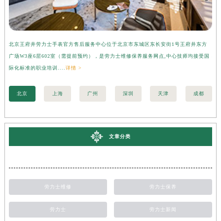
北京王府井劳力士手表官方售后服务中心位于北京市东城区东长安街1号王府井东方
上
广场W3座6层602室（需提前预约），是劳力士维修保养服务网点,中心技师均接受国
心
际化标准的职业培训....
详情 >
化标
北京
上海
广州
深圳
天津
成都
文章分类
劳力士维修
劳力士保养
劳力士
劳力士新闻