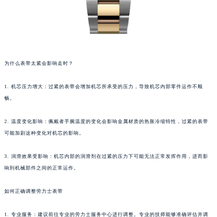
为什么表带太紧会影响走时？
1. 机芯压力增大：过紧的表带会增加机芯所承受的压力，导致机芯内部零件运作不顺
畅。
2. 温度变化影响：佩戴者手腕温度的变化会影响金属材质的热胀冷缩特性，过紧的表带
可能加剧这种变化对机芯的影响。
3. 润滑效果受影响：机芯内部的润滑剂在过紧的压力下可能无法正常发挥作用，进而影
响到机械部件之间的正常运作。
如何正确调整劳力士表带
1. 专业服务：建议前往专业的劳力士服务中心进行调整。专业的技师能够准确评估并调