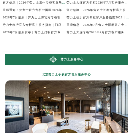
官方信息｜2026年劳力士泉州专柜客服热线服务升级，7月最新专柜名录发布
劳力士大连官方专柜2026年7月客户服务热线公告与攻略
重磅通知！劳力士官方专柜中国区2026年7月客户服务电话及信息整合
官方核验｜2026年劳力士长春专柜客户服务热线公告，7月最新整理
2026年7月最新｜劳力士上海官方专柜客服热线，服务信息核验版公开
劳力士临沂官方专柜客户服务指南2026｜7月热线最新版，攻略建议收藏
劳力士临沂官方专柜客户服务指南｜门店信息+官方热线全公开，2026年7月最新
重磅信息！2026年7月劳力士邯郸官方专柜客服服务热线与专柜详情统一公告
2026年7月最新发布｜劳力士昆明官方专柜客户服务热线核验，专柜信息全攻略
劳力士大连专柜2026年7月官方客户服务电话公示通知
劳力士服务中心
北京劳力士手表官方售后服务中心