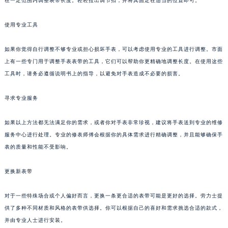
在一定范围内调整表带长度。轻轻拉出调节扣，并将其固定在适当的位置即可。
使用专业工具
如果你觉得自行调整不够专业或担心损坏手表，可以考虑使用专业的工具进行调整。市面
上有一些专门用于调整手表表带的工具，它们可以帮助你更精确地调整长度。在使用这些
工具时，请务必遵循说明书上的指导，以避免对手表造成不必要的损害。
寻求专业服务
如果以上方法都无法满足你的需求，或者你对手表非常珍视，建议将手表送到专业的维修
服务中心进行处理。专业的修表师傅会根据你的具体需求进行精确调整，并且能够确保手
表的质量和性能不受影响。
更换新表带
对于一些特殊场合或个人偏好而言，更换一条更合适的表带可能是更好的选择。劳力士提
供了多种不同材质和风格的表带供选择。你可以根据自己的喜好和需求挑选合适的款式，
并由专业人士进行安装。