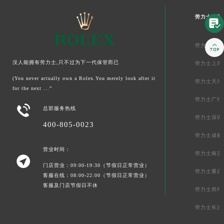

劳力士中国

劳力士北京
没人能拥有劳力士,只不过为下一代保管而已
劳力士上海
(You never actually own a Rolex.You merely look after it
劳力士天津
for the next ...”
劳力士广州

总部服务热线
劳力士深圳
400-805-0023
劳力士成都
营业时间：
劳力士南京

门店营业：09:00-19:30（节假日正常营业）
劳力士重庆
客服在线：08:00-22:00（节假日正常营业）
客服及门店节假日不休
劳力士郑州
劳力士长沙