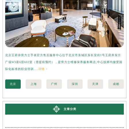
北京王府井劳力士手表官方售后服务中心位于北京市东城区东长安街1号王府井东方
上
广场W3座6层602室（需提前预约），是劳力士维修保养服务网点,中心技师均接受国
心
际化标准的职业培训....
详情 >
化标
北京
上海
广州
深圳
天津
成都
文章分类