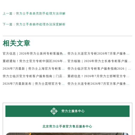
上一篇：
劳力士手表表壳割手处理方法详解
下一篇：
劳力士手表偷停处理办法深度解析
相关文章
官方信息｜2026年劳力士泉州专柜客服热线服务升级，7月最新专柜名录发布
劳力士大连官方专柜2026年7月客户服务热线公告与攻略
重磅通知！劳力士官方专柜中国区2026年7月客户服务电话及信息整合
官方核验｜2026年劳力士长春专柜客户服务热线公告，7月最新整理
2026年7月最新｜劳力士上海官方专柜客服热线，服务信息核验版公开
劳力士临沂官方专柜客户服务指南2026｜7月热线最新版，攻略建议收藏
劳力士临沂官方专柜客户服务指南｜门店信息+官方热线全公开，2026年7月最新
重磅信息！2026年7月劳力士邯郸官方专柜客服服务热线与专柜详情统一公告
2026年7月最新发布｜劳力士昆明官方专柜客户服务热线核验，专柜信息全攻略
劳力士大连专柜2026年7月官方客户服务电话公示通知
劳力士服务中心
北京劳力士手表官方售后服务中心