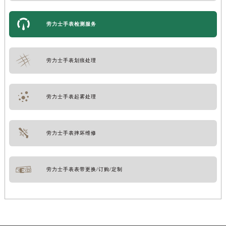
劳力士手表检测服务
劳力士手表划痕处理
劳力士手表起雾处理
劳力士手表摔坏维修
劳力士手表表带更换/订购/定制