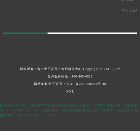
劳力士长沙
版权所有：
劳力士手表官方售后服务中心
Copyright © 2018-2032
客户服务热线：
400-805-0023
网站备案/许可证号：吉ICP备2025030220号-49
XML
如权利人或知情人士发现本站内容存在事实错误或涉及版权、名誉权等侵权问题，请通过邮
箱：2557628530@qq.com 与我们联系，我们将在收到通知后立即依法处理。当前页面信息
更新时间：2026-07-18T15:50:44+08:00