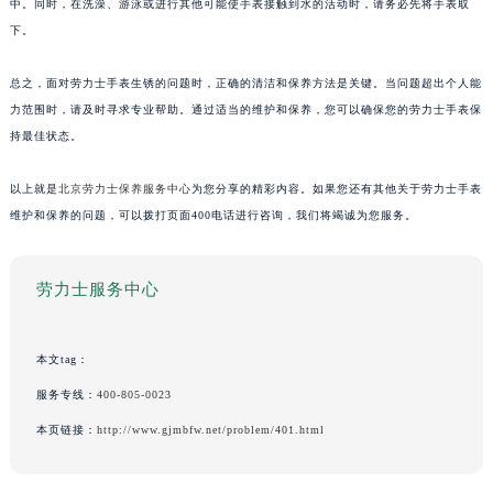
中。同时，在洗澡、游泳或进行其他可能使手表接触到水的活动时，请务必先将手表取
下。
总之，面对劳力士手表生锈的问题时，正确的清洁和保养方法是关键。当问题超出个人能
力范围时，请及时寻求专业帮助。通过适当的维护和保养，您可以确保您的劳力士手表保
持最佳状态。
以上就是
北京劳力士保养服务中心
为您分享的精彩内容。如果您还有其他关于劳力士手表
维护和保养的问题，可以拨打页面400电话进行咨询，我们将竭诚为您服务。
劳力士服务中心
本文tag：
服务专线：
400-805-0023
本页链接：
http://www.gjmbfw.net/problem/401.html