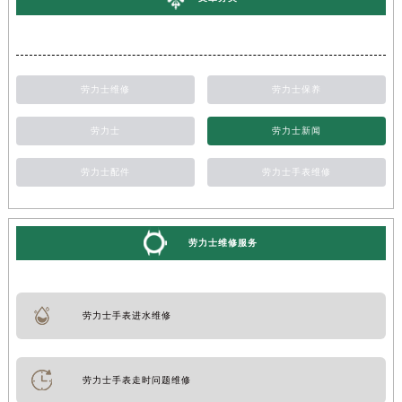
劳力士维修
劳力士保养
劳力士
劳力士新闻
劳力士配件
劳力士手表维修
劳力士维修服务
劳力士手表进水维修
劳力士手表走时问题维修