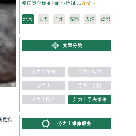
是劳力士维修保养服务网点,中心技师均接
劳力士维修
受国际化标准的职业培训....
详情 >
国际化标准的
北京
上海
广州
深圳
天津
成都
文章分类
劳力士维修
劳力士保养
劳力士
劳力士新闻
劳力士配件
劳力士手表维修
速更换
劳力士维修服务