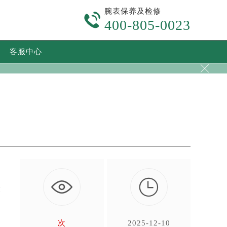
腕表保养及检修

400-805-0023
客服中心


球