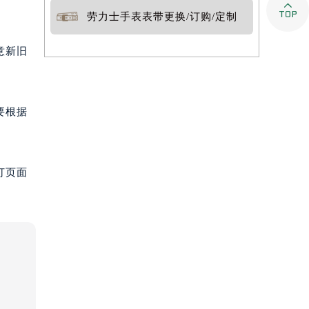

劳力士手表表带更换/订购/定制
意新旧
要根据
打页面