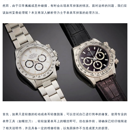
然而，由于日常佩戴或意外碰撞，有时会出现表耳掉落的情况。面对这样的问题，我们应
该如何妥善处理呢？本文将深入解析劳力士手表表耳掉落的处理方法。
首先，如果只是轻微的松动或表耳轻微脱落，可以尝试自己进行简单的修复。使用专业的
表带工具（如螺丝刀），轻轻旋紧表耳上的螺丝即可。但在操作前，请确保已经仔细阅读
了相关说明书，并且具备一定的维修经验，以免因操作不当造成更大的损害。