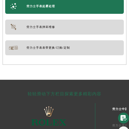
劳力士手表起雾处理
劳力士手表摔坏维修
劳力士手表表带更换/订购/定制
轻轻滑动下方栏目探索更多精彩内容
劳力士中国

劳力士北京