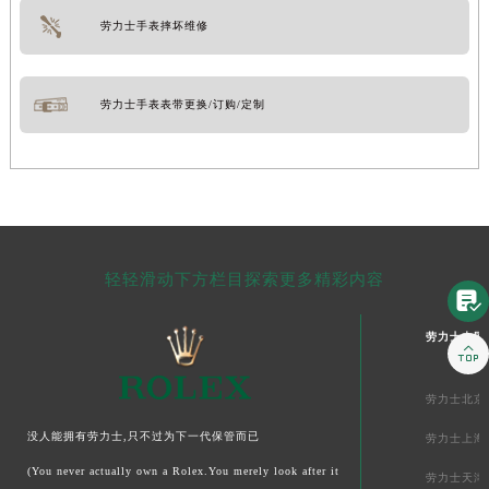
劳力士手表摔坏维修
劳力士手表表带更换/订购/定制
轻轻滑动下方栏目探索更多精彩内容

劳力士中国

劳力士北京
没人能拥有劳力士,只不过为下一代保管而已
劳力士上海
(You never actually own a Rolex.You merely look after it
劳力士天津