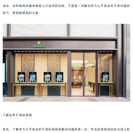
场合，走时精准的腕表都是人们追求的目标。下面是一些解决劳力士手表走时不准问题的
技巧，希望能帮助到大家。
了解走时不准的原因
首先，了解劳力士手表走时不准的原因是解决问题的第一步。常见的原因包括灰尘进入机