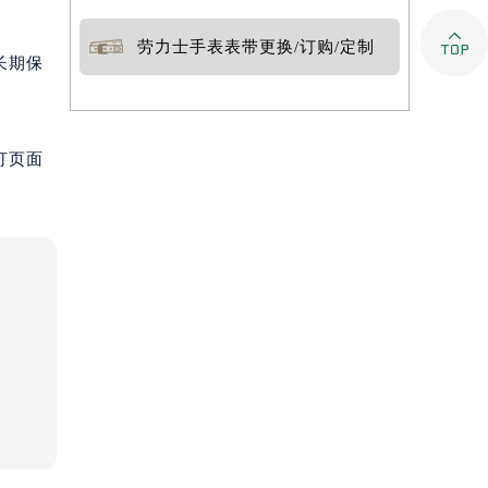

劳力士手表表带更换/订购/定制
长期保
打页面