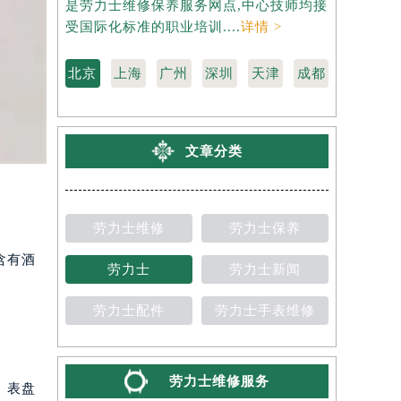
是劳力士维修保养服务网点,中心技师均接
劳力士维修
受国际化标准的职业培训....
详情 >
国际化标准的
北京
上海
广州
深圳
天津
成都
文章分类
劳力士维修
劳力士保养
含有酒
劳力士
劳力士新闻
劳力士配件
劳力士手表维修
劳力士维修服务
、表盘