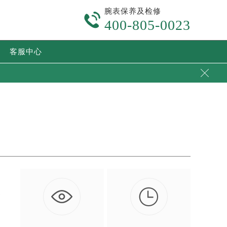
腕表保养及检修

400-805-0023
客服中心


使