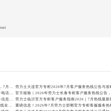
html
官方信息｜2026年劳力士泉州专柜客服热线服务升级，7月最新专柜名录发布
劳力士大连官方专柜2026年7月客户服务热线公告与攻
重磅通知！劳力士官方专柜中国区2026年7月客户服务电话及信息整合
2026年7月最新｜劳力士上海官方专柜客服热线，服务信息核验版公开
劳力士临沂官方专柜客户服务指南｜门店信息+官方热线全公开，2026年7月最新