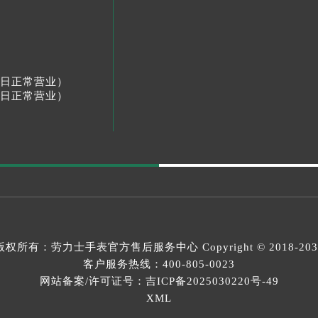
节假日正常营业）
节假日正常营业）
版权所有：
劳力士手表官方售后服务中心
Copyright © 2018-20
客户服务热线：
400-805-0023
网站备案/许可证号：吉ICP备2025030220号-49
XML