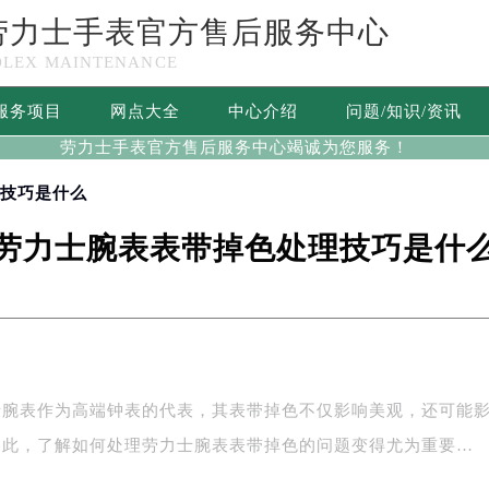
劳力士手表官方售后服务中心
OLEX MAINTENANCE
服务项目
网点大全
中心介绍
问题/知识/资讯
劳力士手表官方售后服务中心竭诚为您服务！
理技巧是什么
劳力士腕表表带掉色处理技巧是什
士腕表作为高端钟表的代表，其表带掉色不仅影响美观，还可能
因此，了解如何处理劳力士腕表表带掉色的问题变得尤为重要…