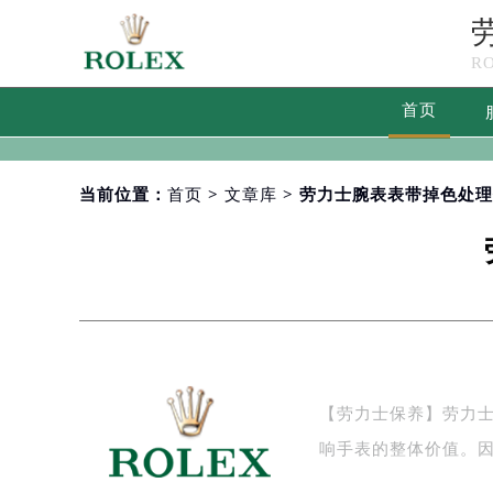
R
首页
当前位置：
首页
>
文章库
> 劳力士腕表表带掉色处
【劳力士保养】劳力
响手表的整体价值。