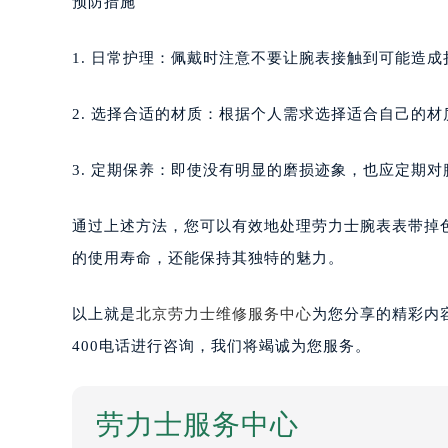
预防措施
1. 日常护理：佩戴时注意不要让腕表接触到可能造
2. 选择合适的材质：根据个人需求选择适合自己的
3. 定期保养：即使没有明显的磨损迹象，也应定期
通过上述方法，您可以有效地处理劳力士腕表表带掉
的使用寿命，还能保持其独特的魅力。
以上就是
北京劳力士维修服务中心
为您分享的精彩内
400电话进行咨询，我们将竭诚为您服务。
劳力士服务中心