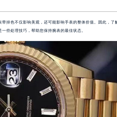
表带掉色不仅影响美观，还可能影响手表的整体价值。因此，了
是一些处理技巧，帮助您保持腕表的最佳状态。