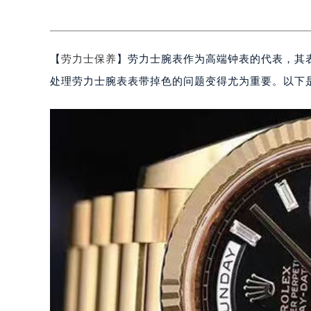
【
劳力士保养
】劳力士腕表作为高端钟表的代表，其
处理劳力士腕表表带掉色的问题变得尤为重要。以下