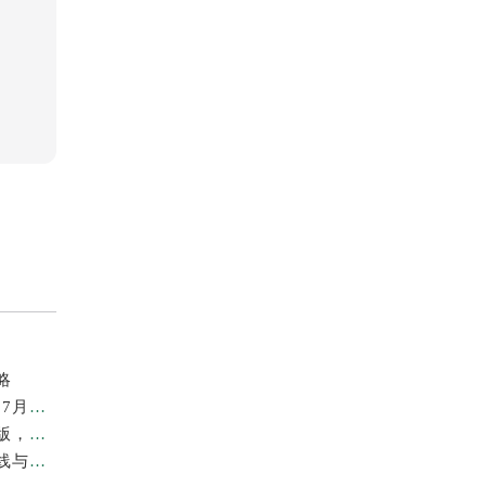
略
官方核验｜2026年劳力士长春专柜客户服务热线公告，7月最新整理
劳力士临沂官方专柜客户服务指南2026｜7月热线最新版，攻略建议收藏
重磅信息！2026年7月劳力士邯郸官方专柜客服服务热线与专柜详情统一公告