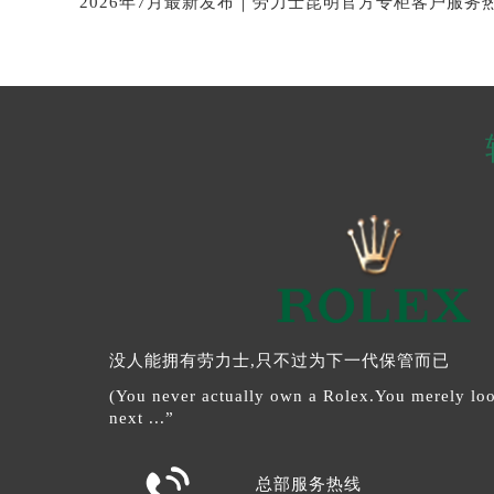
没人能拥有劳力士,只不过为下一代保管而已
(You never actually own a Rolex.You merely look
next ...”