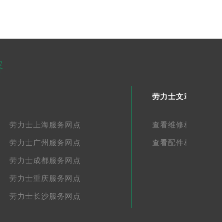
容
劳力士文章库
劳力士上海服务网点
查看维修相关文章
劳力士广州服务网点
查看配件相关文章
劳力士成都服务网点
劳力士重庆服务网点
劳力士长沙服务网点