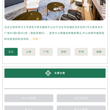
北京王府井劳力士手表官方售后服务中心位于北京市东城区东长安街1号王府井东方
上
广场W3座6层602室（需提前预约），是劳力士维修保养服务网点,中心技师均接受国
心
际化标准的职业培训....
详情 >
化标
北京
上海
广州
深圳
天津
成都
文章分类
劳力士维修
劳力士保养
劳力士
劳力士新闻