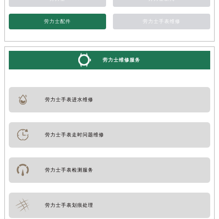
劳力士配件
劳力士手表维修
劳力士维修服务
劳力士手表进水维修
劳力士手表走时问题维修
劳力士手表检测服务
劳力士手表划痕处理