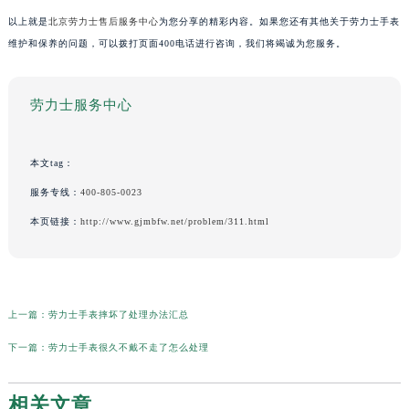
以上就是
北京劳力士售后服务中心
为您分享的精彩内容。如果您还有其他关于劳力士手表
维护和保养的问题，可以拨打页面400电话进行咨询，我们将竭诚为您服务。
劳力士服务中心
本文tag：
服务专线：
400-805-0023
本页链接：
http://www.gjmbfw.net/problem/311.html
上一篇：
劳力士手表摔坏了处理办法汇总
下一篇：
劳力士手表很久不戴不走了怎么处理
相关文章