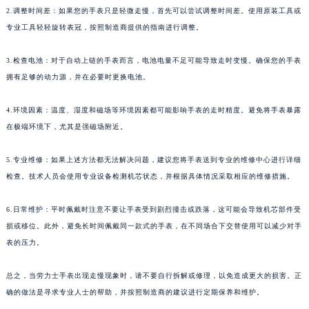
2.调整时间差：如果您的手表只是轻微走慢，首先可以尝试调整时间差。使用原装工具或
专业工具轻轻旋转表冠，按照制造商提供的指南进行调整。
3.检查电池：对于自动上链的手表而言，电池电量不足可能导致走时变慢。确保您的手表
拥有足够的动力源，并在必要时更换电池。
4.环境因素：温度、湿度和磁场等环境因素都可能影响手表的走时精度。避免将手表暴露
在极端环境下，尤其是强磁场附近。
5.专业维修：如果上述方法都无法解决问题，建议您将手表送到专业的维修中心进行详细
检查。技术人员会使用专业设备检测机芯状态，并根据具体情况采取相应的维修措施。
6.日常维护：平时佩戴时注意不要让手表受到剧烈撞击或跌落，这可能会导致机芯部件受
损或移位。此外，避免长时间佩戴同一款式的手表，在不同场合下交替使用可以减少对手
表的压力。
总之，当劳力士手表出现走慢现象时，请不要自行拆解或修理，以免造成更大的损害。正
确的做法是寻求专业人士的帮助，并按照制造商的建议进行定期保养和维护。