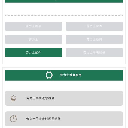
劳力士维修
劳力士保养
劳力士
劳力士新闻
劳力士配件
劳力士手表维修
劳力士维修服务
劳力士手表进水维修
劳力士手表走时问题维修