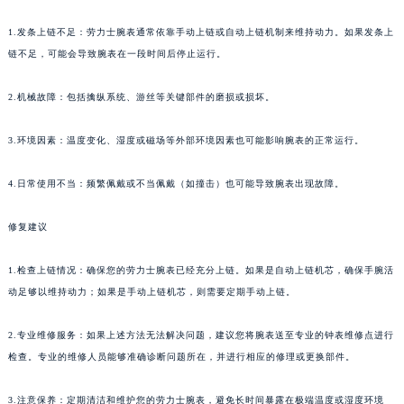
1.发条上链不足：劳力士腕表通常依靠手动上链或自动上链机制来维持动力。如果发条上
链不足，可能会导致腕表在一段时间后停止运行。
2.机械故障：包括擒纵系统、游丝等关键部件的磨损或损坏。
3.环境因素：温度变化、湿度或磁场等外部环境因素也可能影响腕表的正常运行。
4.日常使用不当：频繁佩戴或不当佩戴（如撞击）也可能导致腕表出现故障。
修复建议
1.检查上链情况：确保您的劳力士腕表已经充分上链。如果是自动上链机芯，确保手腕活
动足够以维持动力；如果是手动上链机芯，则需要定期手动上链。
2.专业维修服务：如果上述方法无法解决问题，建议您将腕表送至专业的钟表维修点进行
检查。专业的维修人员能够准确诊断问题所在，并进行相应的修理或更换部件。
3.注意保养：定期清洁和维护您的劳力士腕表，避免长时间暴露在极端温度或湿度环境