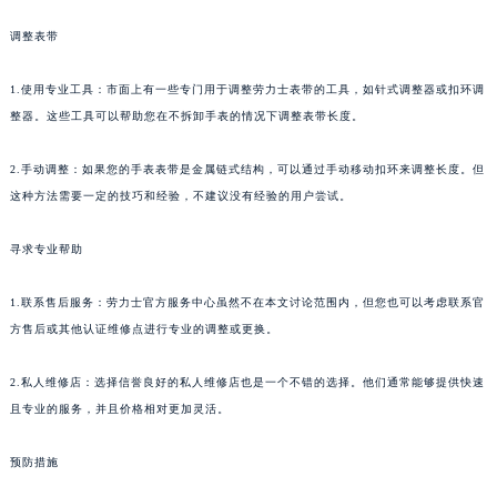
调整表带
1.使用专业工具：市面上有一些专门用于调整劳力士表带的工具，如针式调整器或扣环调
整器。这些工具可以帮助您在不拆卸手表的情况下调整表带长度。
2.手动调整：如果您的手表表带是金属链式结构，可以通过手动移动扣环来调整长度。但
这种方法需要一定的技巧和经验，不建议没有经验的用户尝试。
寻求专业帮助
1.联系售后服务：劳力士官方服务中心虽然不在本文讨论范围内，但您也可以考虑联系官
方售后或其他认证维修点进行专业的调整或更换。
2.私人维修店：选择信誉良好的私人维修店也是一个不错的选择。他们通常能够提供快速
且专业的服务，并且价格相对更加灵活。
预防措施