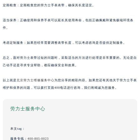
定期检查：定期检查您的劳力士手表表带，确保其长度适宜。
适当保养：正确使用和保养手表可以延长其使用寿命，包括正确佩戴和避免极端环境条
件。
考虑定制服务：如果您经常需要调整表带长度，可以考虑咨询是否提供定制服务。
总之，面对劳力士表带过短的问题时，采取适当的方法进行处理是非常重要的。无论是自
己动手还是寻求专业帮助，都应确保安全和效果。
以上就是
北京劳力士维修服务中心
为您分享的精彩内容。如果您还有其他关于劳力士手表
维护和保养的问题，可以拨打页面400电话进行咨询，我们将竭诚为您服务。
劳力士服务中心
本文tag：
服务专线：
400-805-0023