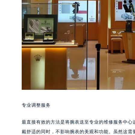
专业调整服务
最直接有效的方法是将腕表送至专业的维修服务中心
戴舒适的同时，不影响腕表的美观和功能。虽然这需