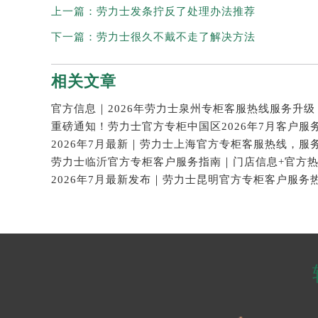
上一篇：
劳力士发条拧反了处理办法推荐
下一篇：
劳力士很久不戴不走了解决方法
相关文章