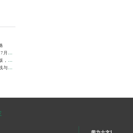
略
官方核验｜2026年劳力士长春专柜客户服务热线公告，7月最新整理
劳力士临沂官方专柜客户服务指南2026｜7月热线最新版，攻略建议收藏
重磅信息！2026年7月劳力士邯郸官方专柜客服服务热线与专柜详情统一公告
容
劳力士文章库