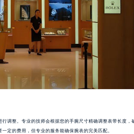
进行调整。专业的技师会根据您的手腕尺寸精确调整表带长度，
要一定的费用，但专业的服务能确保腕表的完美匹配。