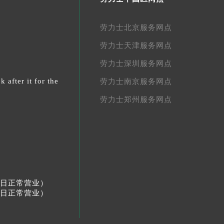
劳力士北京服务网点
劳力士天津服务网点
劳力士深圳服务网点
 after it for the
劳力士南京服务网点
劳力士郑州服务网点
节假日正常营业）
节假日正常营业）