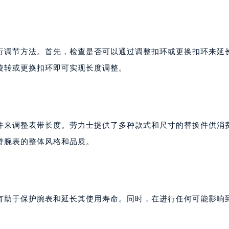
行调节方法。首先，检查是否可以通过调整扣环或更换扣环来延
旋转或更换扣环即可实现长度调整。
件来调整表带长度。劳力士提供了多种款式和尺寸的替换件供消
持腕表的整体风格和品质。
有助于保护腕表和延长其使用寿命。同时，在进行任何可能影响