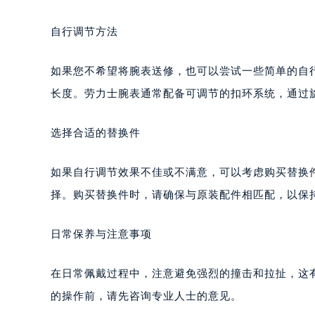
自行调节方法
如果您不希望将腕表送修，也可以尝试一些简单的自
长度。劳力士腕表通常配备可调节的扣环系统，通过
选择合适的替换件
如果自行调节效果不佳或不满意，可以考虑购买替换
择。购买替换件时，请确保与原装配件相匹配，以保
日常保养与注意事项
在日常佩戴过程中，注意避免强烈的撞击和拉扯，这
的操作前，请先咨询专业人士的意见。