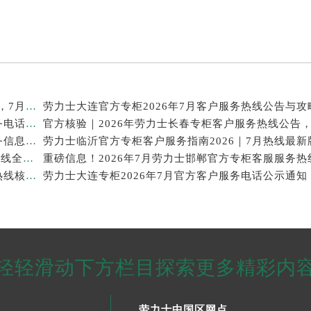
官方信息｜2026年劳力士泉州专柜客服热线服务升级，7月最新专柜名录发布
劳力士大连官方专柜2026年7月客户服务热线公告与攻
重磅通知！劳力士官方专柜中国区2026年7月客户服务电话及信息整合
2026年7月最新｜劳力士上海官方专柜客服热线，服务信息核验版公开
劳力士临沂官方专柜客户服务指南｜门店信息+官方热线全公开，2026年7月最新
2026年7月最新发布｜劳力士昆明官方专柜客户服务热线核验，专柜信息全攻略
劳力士大连专柜2026年7月官方客户服务电话公示通知
轻轻滑动下方栏目探索更多精彩内
劳力士中国区网点