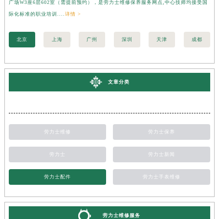
广场W3座6层602室（需提前预约），是劳力士维修保养服务网点,中心技师均接受国
心
际化标准的职业培训....
详情 >
化标
北京
上海
广州
深圳
天津
成都
文章分类
劳力士维修
劳力士保养
劳力士
劳力士新闻
劳力士配件
劳力士手表维修
劳力士维修服务