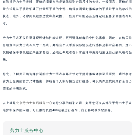
在选择劳力士手表时，正确的测量方法是确保找到合适尺寸的关键。一般而言，正确的测
量方式是从手腕最细处开始量至手腕的中部，确保在测量时佩戴者的手腕处于自然放松的
状态。此外，考虑到佩戴舒适度和美观性，一些用户可能还会选择定制服务来调整表耳尺
寸。
劳力士手表不仅注重外观设计与性能表现，更强调佩戴者的个性化需求。因此，在购买前
仔细查阅劳力士表耳尺寸一览表，并结合个人手腕实际情况进行选择是非常必要的。这不
仅能确保手表佩戴起来更加舒适，还能让佩戴者在日常生活中更好地展现自己的风格与品
味。
总之，了解并正确选择合适的劳力士手表表耳尺寸对于提升佩戴体验至关重要。通过参考
劳力士提供的官方尺寸指南，并结合个人实际情况进行挑选，可以确保您找到最符合自己
需求的手表款式。
以上就是
北京劳力士售后服务中心
为您分享的精彩内容。如果您还有其他关于劳力士手表
维护和保养的问题，可以拨打页面400电话进行咨询，我们将竭诚为您服务。
劳力士服务中心