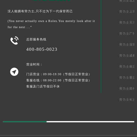
劳力士北京
没人能拥有劳力士,只不过为下一代保管而已
劳力士上海
(You never actually own a Rolex.You merely look after it
劳力士天津
for the next ...”
劳力士广州

总部服务热线
劳力士深圳
400-805-0023
劳力士成都
营业时间：
劳力士南京

门店营业：09:00-19:30（节假日正常营业）
劳力士重庆
客服在线：08:00-22:00（节假日正常营业）
客服及门店节假日不休
劳力士郑州
劳力士长沙