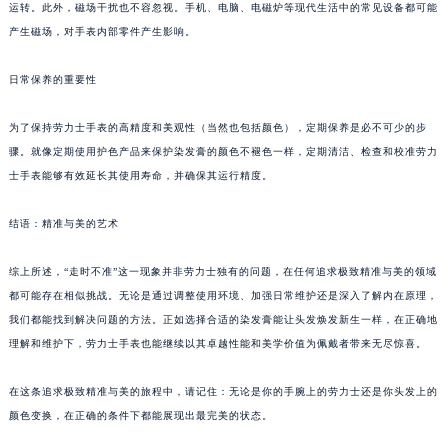
运转。此外，磁场干扰也不容忽视。手机、电脑、电磁炉等现代生活中的常见设备都可能
产生磁场，对手表内部零件产生影响。
日常保养的重要性
为了保持劳力士手表的高精度和美观性（当然也包括颜色），定期保养是必不可少的步
骤。就像定期使用护色产品来保护染发膏的颜色不褪色一样，定期清洁、检查和校准劳力
士手表能够有效延长其使用寿命，并确保其运行精度。
结语：精准与美的艺术
综上所述，“走时不准”这一现象并非劳力士独有的问题，在任何追求极致精准与美的领域
都可能存在相似挑战。无论是通过调整使用环境、加强日常维护还是深入了解内在原理，
我们都能找到解决问题的方法。正如选择合适的染发膏能让头发焕发新生一样，在正确地
理解和维护下，劳力士手表也能继续以其卓越性能和美学价值为佩戴者带来无尽惊喜。
在这条追求极致精准与美的旅程中，请记住：无论是你的手腕上的劳力士还是你头发上的
颜色变换，在正确的条件下都能展现出最完美的状态。