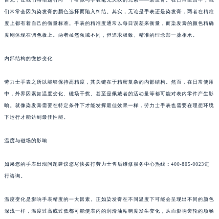
们常常会因为染发膏的颜色选择而陷入纠结。其实，无论是手表还是染发膏，两者在精准
度上都有着自己的衡量标准。手表的精准度通常以每日误差来衡量，而染发膏的颜色精确
度则体现在调色板上。两者虽然领域不同，但追求极致、精准的理念却一脉相承。
内部结构的微妙变化
劳力士手表之所以能够保持高精度，其关键在于精密复杂的内部结构。然而，在日常使用
中，外界因素如温度变化、磁场干扰、甚至是佩戴者的活动量等都可能对表内零件产生影
响。就像染发膏需要在特定条件下才能发挥最佳效果一样，劳力士手表也需要在理想环境
下运行才能达到最佳性能。
温度与磁场的影响
如果您的手表出现问题建议您尽快拨打劳力士售后维修服务中心热线：400-805-0023进
行咨询。
温度变化是影响手表精度的一大因素。正如染发膏在不同温度下可能会呈现出不同的颜色
深浅一样，温度过高或过低都可能使表内的润滑油粘稠度发生变化，从而影响齿轮的顺畅