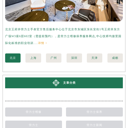
北京王府井劳力士手表官方售后服务中心位于北京市东城区东长安街1号王府井东方
上
广场W3座6层602室（需提前预约），是劳力士维修保养服务网点,中心技师均接受国
心
际化标准的职业培训....
详情 >
化标
北京
上海
广州
深圳
天津
成都
文章分类
劳力士维修
劳力士保养
劳力士
劳力士新闻