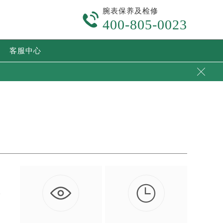
腕表保养及检修

400-805-0023
客服中心


这