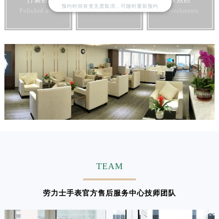
预约时间有变无需取消，可随时重新预约
江西省宜春市袁州区中山中路劳力士售后服务中心（需提前预约）
Polished area
Rest area
Refreshments
江西省鹰潭市月湖区胜利东路劳力士售后服务中心（需提前预约）
山东省德州市德城区东风中路劳力士售后服务中心（需提前预约）
山东省东营市东营区济南路劳力士售后服务中心（需提前预约）
山东省济南市历下区经十路11111号华润中心写字楼（万象城）15层1508室劳力士售后服务中心（需提前预约）
山东省济宁市任城区太白楼路劳力士售后服务中心（需提前预约）
山东省莱芜市文化南路8号银座商城名表维修一楼名表维修劳力士售后服务中心（需提前预约）
山东省临沂市兰山区解放路劳力士售后服务中心（需提前预约）
山东省日照市东港区烟台路劳力士售后服务中心（需提前预约）
山东省泰安市泰山区财源街道泰山大街劳力士售后服务中心（需提前预约）
山东省威海市环翠区新威海路89号振华商厦一楼名表维修劳力士售后服务中心（需提前预约）
山东省潍坊市奎文区东风东街劳力士售后服务中心（需提前预约）
TEAM
山东省枣庄市滕州市北辛路与善国路交叉口劳力士售后服务中心（需提前预约）
山东省淄博市张店区金晶大道劳力士售后服务中心（需提前预约）
劳力士手表官方售后服务中心技师团队
上海市黄浦区南京东路299号宏伊国际广场写字楼8层806室劳力士售后服务中心（需提前预约）
上海市徐汇区虹桥路3号港汇中心2座37层3705室劳力士售后服务中心（需提前预约）