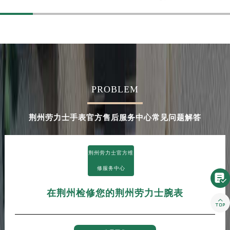
湖北省黄冈市黄州区赤壁大道劳力士售后服务中心（需提前预约）
湖北省黄石市黄石港区武汉路劳力士售后服务中心（需提前预约）
湖北省荆门市东宝中天街步行街劳力士售后服务中心（需提前预约）
湖北省荆州市荆州区荆中路劳力士售后服务中心（需提前预约）
湖北省十堰市茅箭区人民北路劳力士售后服务中心（需提前预约）
湖北省随州市曾都区青年路劳力士售后服务中心（需提前预约）
PROBLEM
湖北省咸宁市咸安区长安大道劳力士售后服务中心（需提前预约）
湖北省襄阳市樊城区长虹路与人民路交叉口劳力士售后服务中心（需提前预约）
荆州劳力士手表官方售后服务中心常见问题解答
湖北省孝感市孝南区复兴大道劳力士售后服务中心（需提前预约）
湖北省宜昌市西陵区夷陵大道与港窑路劳力士售后服务中心（需提前预约）
湖南省常德市武陵区人民路劳力士售后服务中心（需提前预约）
荆州劳力士官方维
湖南省郴州市北湖区国庆北路劳力士售后服务中心（需提前预约）
修服务中心

湖南省衡阳市雁峰区解放路劳力士售后服务中心（需提前预约）
在荆州检修您的荆州劳力士腕表
湖南省怀化市鹤城区迎丰中路劳力士售后服务中心（需提前预约）

湖南省娄底市娄星区长青街劳力士售后服务中心（需提前预约）
湖南省邵阳市双清区东风路劳力士售后服务中心（需提前预约）