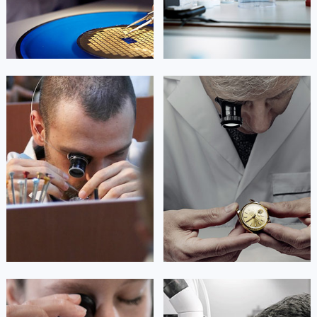


北京劳力士维修
上海劳力士维修
福建省福州市鼓楼区五四路128-1号恒力城写字楼15层03室劳力士售后服务中心（需提前预约）
福建省厦门市思明区湖滨东路95号万象城华润大厦B座11层1104室劳力士售后服务中心（需提前预约）
广东省潮州市潮安区新风路与潮汕路交汇处劳力士售后服务中心（需提前预约）
广东省广州市天河区天河路230号万菱汇国际中心A塔7层704室劳力士售后服务中心（需提前预约）
广东省广州市越秀区环市东路371-375号世界贸易中心大厦南塔15层1507室劳力士售后服务中心（需提前预约）
艾德琳·亚历桑德拉
艾莉森·安吉莉亚
广东省河源市源城区越王大道劳力士售后服务中心（需提前预约）
资深劳力士技师
资深劳力士技师
是劳力士手表官方售后服务中心
是劳力士手表官方售后服务中心
广东省惠州市惠城区江北文昌一路7号华贸大厦1座30层3005室劳力士售后服务中心（需提前预约）
(劳力士保养中心)
(劳力士保养中心)
的高级技师之一
的高级技师之一
广东省江门市蓬江区广场西路劳力士售后服务中心（需提前预约）
Guangzhou Rolex Maintain center
Shenzhen Rolex Maintain center
广东省揭阳市榕城进贤门步行街劳力士售后服务中心（需提前预约）
广东省茂名市电白区水东街道迎宾大道劳力士售后服务中心（需提前预约）
广东省梅州市梅江区金燕大道劳力士售后服务中心（需提前预约）


广州劳力士维修
深圳劳力士维修
广东省清远市清城区湖西路劳力士售后服务中心（需提前预约）
广东省汕头市龙湖区长平路劳力士售后服务中心（需提前预约）
广东省汕尾市城区香洲街道园林社区翠园街劳力士售后服务中心（需提前预约）
广东省韶关市武江区芙蓉新区与老城中心交汇处劳力士售后服务中心（需提前预约）
安尼塔·阿普里尔
贝亚特·布兰奇
广东省深圳市罗湖区深南东路5001号华润大厦17层1701室劳力士售后服务中心（需提前预约）
资深劳力士技师
资深劳力士技师