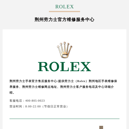
金华市金东区东市南街777号金华万达广场写字楼4号楼22层2209室（需提前预约）
ROLEX
绍兴市越城区胜利东路379号世茂天际中心写字楼8层805室（需提前预约）
荆州劳力士官方维修服务中心
嘉兴市南湖区广益路705号嘉兴世界贸易中心写字楼A座13层1304室（需提前预约）
南昌市红谷滩新区红谷中大道998号绿地双子塔（中央广场）A1座办公楼14层07室（需提前预约）
济南市历下区经十路11111号华润中心写字楼（万象城）15层1508室（需提前预约）
广州市天河区天河路230号万菱汇国际中心写字楼A塔7层704室（需提前预约）
广州市越秀区环市东路371-375号世界贸易中心大厦南塔写字楼15层07室（需提前预约）
深圳市罗湖区深南东路5001号华润大厦写字楼17层1701室（需提前预约）
惠州市惠城区江北文昌一路7号华贸大厦写字楼1座30层05室（需提前预约）
厦门市思明区湖滨东路95号华润大厦写字楼B座11层1104室（需提前预约）
荆州劳力士手表官方售后服务中心:提供劳力士（Rolex）荆州地区手表维修保
福州市鼓楼区五四路128-1号恒力城写字楼15层03室（需提前预约）
养服务、荆州劳力士维修网点地址、荆州劳力士客户服务电话及中心详细介
成都市锦江区人民东路6号SAC东原中心写字楼24层2406B室（需提前预约）
绍。
重庆市江北区观音桥步行街2号融恒时代广场写字楼9层902室（需提前预约）
客服电话：400-805-0023
营业时间：8:00-22:00（节假日正常营业）
长沙市芙蓉区定王台街道建湘路393号世茂环球金融中心写字楼（芙蓉广场）10层13室（需提前预约）
郑州市二七区铭功路10号华润大厦写字楼29层2905室（需提前预约）
太原市迎泽区解放路15号亨得利名表服务中心（品牌授权店）3层整层（需提前预约）