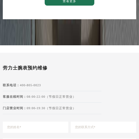
查看更多
湖南省湘潭市雨湖区莲城大道劳力士售后服务中心（需提前预约）
湖南省益阳市赫山区桃花仑路劳力士售后服务中心（需提前预约）
湖南省永州市冷水滩区永州大道与中兴路交叉口劳力士售后服务中心（需提前预约）
湖南省岳阳市岳阳楼区东茅岭路劳力士售后服务中心（需提前预约）
湖南省张家界市永定区解放路劳力士售后服务中心（需提前预约）
湖南省长沙市芙蓉区建湘路393号世茂环球金融中心写字楼10层1013室劳力士售后服务中心（需提前预约）
湖南省株洲市芦淞区建设南路劳力士售后服务中心（需提前预约）
甘肃省白银市白银区北京路劳力士售后服务中心（需提前预约）
劳力士腕表预约维修
甘肃省定西市安定区解放路劳力士售后服务中心（需提前预约）
甘肃省敦煌市沙州镇阳关中路劳力士售后服务中心（需提前预约）
联系电话：
400-805-0023
甘肃省合作市人民街劳力士售后服务中心（需提前预约）
客服在线时间：
08:00-22:00（节假日正常营业）
甘肃省嘉峪关市雄关区新华中路劳力士售后服务中心（需提前预约）
门店营业时间：
09:00-19:30（节假日正常营业）
甘肃省金昌市金川区北京路劳力士售后服务中心（需提前预约）
甘肃省酒泉市肃州区西大街劳力士售后服务中心（需提前预约）
甘肃省临夏市城南街道团结路劳力士售后服务中心（需提前预约）
甘肃省陇南市武都区人民路劳力士售后服务中心（需提前预约）