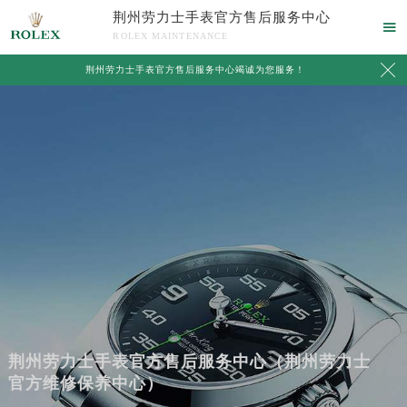
荆州劳力士手表官方售后服务中心

ROLEX MAINTENANCE

荆州劳力士手表官方售后服务中心竭诚为您服务！
荆州劳力士手表官方售后服务中心（荆州劳力士
官方维修保养中心）
2026年7月劳力士中国区售后服务网络优化升级公告