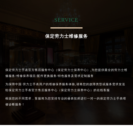
黑龙江省鹤岗市向阳区红军路劳力士售后服务中心（需提前预约）
黑龙江省黑河市爱辉区中央街劳力士售后服务中心（需提前预约）
SERVICE
黑龙江省鸡西市鸡冠区红军路劳力士售后服务中心（需提前预约）
黑龙江省佳木斯市向阳区长安路劳力士售后服务中心（需提前预约）
保定劳力士维修服务
黑龙江省牡丹江市东安区太平路劳力士售后服务中心（需提前预约）
黑龙江省七台河市桃山区大同街劳力士售后服务中心（需提前预约）
黑龙江省齐齐哈尔市龙沙区龙华路劳力士售后服务中心（需提前预约）
黑龙江省双鸭山市尖山区新兴大街劳力士售后服务中心（需提前预约）
保定劳力士手表官方售后服务中心（保定劳力士保养中心）,为您提供最全的劳力士维
黑龙江省绥化市北林区新华街与康庄路交叉口劳力士售后服务中心（需提前预约）
修服务/维修保养项目/配件更换服务/特色服务及需求定制服务
黑龙江省伊春市伊美区通河路劳力士售后服务中心（需提前预约）
为保障中国·劳力士手表用户的维修保养服务体验,请将您的故障类型或服务需求发送
吉林省白城市洮北区明仁南街劳力士售后服务中心（需提前预约）
给保定劳力士手表官方售后服务中心（保定劳力士保养中心）的在线客服
吉林省白山市浑江区浑江大街劳力士售后服务中心（需提前预约）
根据您的不同需求，客服将为您安排专业的修表技师进行一对一的保定劳力士手表维
修诊断服务！
吉林省吉林市船营区河南街劳力士售后服务中心（需提前预约）
吉林省辽源市龙山区人民大街劳力士售后服务中心（需提前预约）
吉林省梅河口市新华街道梅河大街劳力士售后服务中心（需提前预约）
吉林省四平市铁东区紫气大路与南九经街交汇处劳力士售后服务中心（需提前预约）