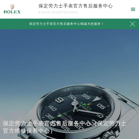
保定劳力士手表官方售后服务中心

ROLEX MAINTENANCE

保定劳力士手表官方售后服务中心竭诚为您服务！
保定劳力士手表官方售后服务中心（保定劳力士
官方维修保养中心）