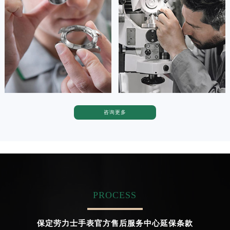
(劳力士保养中心)
(劳力士保养中心)
的高级技师之一
的高级技师之一
广东省汕尾市城区香洲街道园林社区翠园街劳力士售后服务中心（需提前预约）
Tianjin Rolex Maintain center
Nanjing Rolex Maintain center
广东省韶关市武江区芙蓉新区与老城中心交汇处劳力士售后服务中心（需提前预约）
广东省深圳市罗湖区深南东路5001号华润大厦17层1701室劳力士售后服务中心（需提前预约）
广东省阳江市江城区东风一路劳力士售后服务中心（需提前预约）


天津劳力士维修
上海劳力士维修
广东省云浮市云城区金山路劳力士售后服务中心（需提前预约）
广东省湛江市赤坎区观海北路劳力士售后服务中心（需提前预约）
广东省肇庆市端州区信安大道与砚都大道交汇处劳力士售后服务中心（需提前预约）
广西壮族自治区百色市右江区中山二路劳力士售后服务中心（需提前预约）
咨询更多
卡罗琳·卡桑德拉
辛迪·克莱门特
广西壮族自治区北海市海城区北京路劳力士售后服务中心（需提前预约）
资深劳力士技师
资深劳力士技师
广西壮族自治区崇左市江州区石景林街道友谊大道与丽川路交汇处劳力士售后服务中心（需提前预约）
是劳力士手表官方售后服务中心
是劳力士手表官方售后服务中心
(劳力士保养中心)
(劳力士保养中心)
广西壮族自治区防城港市港口区金花茶大道劳力士售后服务中心（需提前预约）
的高级技师之一
的高级技师之一
Chengdu Rolex Maintain center
Beijing Rolex Maintain center
广西壮族自治区贵港市港北区港城街道布山大道与仙衣路交叉口劳力士售后服务中心（需提前预约）
广西壮族自治区桂林市秀峰区红岭路劳力士售后服务中心（需提前预约）
PROCESS
广西壮族自治区河池市金城江区金城江街道朝阳路劳力士售后服务中心（需提前预约）

成都劳力士维修
北京劳力士手表官方售后服务

中心
广西壮族自治区贺州市八步区城东街道灵峰南路劳力士售后服务中心（需提前预约）
保定劳力士手表官方售后服务中心延保条款
广西壮族自治区来宾市兴宾区桂中大道劳力士售后服务中心（需提前预约）