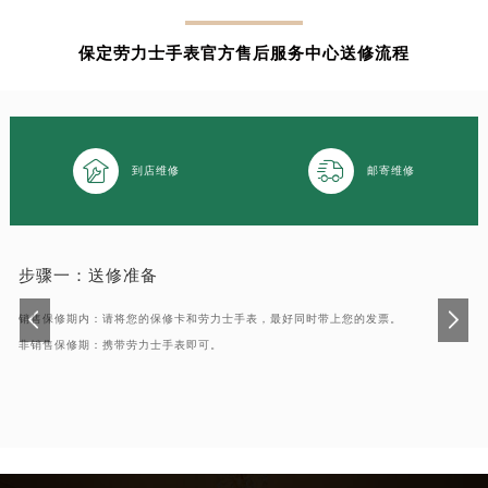
合肥市蜀山区潜山路111号万象城华润大厦B座12楼03室（需提前预约）
保定劳力士手表官方售后服务中心送修流程
泉州市丰泽区宝洲路729号浦西万达中心写字楼A座7楼709室（需提前预约）
青岛市南区山东路6号华润大厦B座22层04室（需提前预约）
烟台市芝罘区胜利路139号万达金融中心A座907室（需提前预约）
长春市朝阳区西安大路727号中银大厦A座(旺进大厦)18层09室（需提前预约）


到店维修
邮寄维修
贵阳市南明区都司高架桥路33号亨特国际金融中心14楼14D（需提前预约）
昆明市盘龙区北京路928号同德昆明广场写字楼10层06室（需提前预约）
石家庄市长安区中山东路39号勒泰中心写字楼B座13层07室（需提前预约）
西安市碑林区南关正街88号华侨城长安国际中心E座6楼10室（需提前预约）
步骤一：
送修准备
海口市龙华区金贸东路5号海口华润大厦B座17层1707室（需提前预约）
销售保修期内：请将您的保修卡和劳力士手表，最好同时带上您的发票。
唐山市路南区新华东道100号万达广场写字楼A座10层1002室（需提前预约）
非销售保修期：携带劳力士手表即可。
台州市椒江区东海大道1800号腾达中心东1幢20楼2002室（需提前预约）
内蒙古自治区呼和浩特市玉泉区大学西街70号华润万象城写字楼（鄂尔多斯大厦）23层2326室（需提前预约）
甘肃省兰州市七里河区西津西路16号兰州中心写字楼21层2102室（需提前预约）
重庆市解放碑渝中区民权路28号英利国际金融中心写字楼20层01室（需提前预约）
黑龙江省大庆市萨尔图区会战大街劳力士售后服务中心（需提前预约）