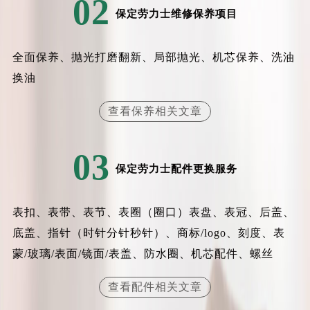
02
保定劳力士维修保养项目
辽宁省沈阳市沈河区中街路83号亨得利名表维修授权店1楼劳力士售后服务中心（需提前预约）
北京市朝阳区建国门外大街甲6号华熙国际中心D座11层1102室劳力士售后服务中心（需提前预约）
北京市东城区东长安街1号王府井东方广场W3座6层602室劳力士售后服务中心（需提前预约）
全面保养、抛光打磨翻新、局部抛光、机芯保养、洗油
河北省保定市竞秀区朝阳北大街北国先天下劳力士售后服务中心（需提前预约）
换油
内蒙古自治区阿拉善盟市左旗土尔扈特大街劳力士售后服务中心（需提前预约）
查看保养相关文章
内蒙古自治区巴彦淖尔市临河区新华街劳力士售后服务中心（需提前预约）
内蒙古自治区包头市青山区幸福路甲3号王府井百货名表维修劳力士售后服务中心（需提前预约）
内蒙古自治区赤峰市红山区哈达街劳力士售后服务中心（需提前预约）
03
保定劳力士配件更换服务
内蒙古自治区鄂尔多斯市东胜区伊金霍洛街劳力士售后服务中心（需提前预约）
内蒙古自治区呼伦贝尔市海拉尔区中央街劳力士售后服务中心（需提前预约）
内蒙古自治区通辽市科尔沁区明仁大街劳力士售后服务中心（需提前预约）
表扣、表带、表节、表圈（圈口）表盘、表冠、后盖、
内蒙古自治区乌海市海勃湾区人民南路劳力士售后服务中心（需提前预约）
底盖、指针（时针分针秒针）、商标/logo、刻度、表
内蒙古自治区乌兰察布市集宁区恩和大街劳力士售后服务中心（需提前预约）
蒙/玻璃/表面/镜面/表盖、防水圈、机芯配件、螺丝
内蒙古自治区锡林郭勒盟市锡林浩特市光明街与额尔敦路交叉口劳力士售后服务中心（需提前预约）
内蒙古自治区兴安盟市乌兰浩特市兴安大街劳力士售后服务中心（需提前预约）
查看配件相关文章
山西省大同市平城区迎宾街劳力士售后服务中心（需提前预约）