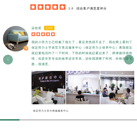
河南省安阳市文峰区解放大道劳力士售后服务中心（需提前预约）





5.0
综合客户满意度评分
河南省鹤壁市淇滨区九州路劳力士售后服务中心（需提前预约）
河南省济源市沁园街道济水大道劳力士售后服务中心（需提前预约）
Lv6
柒拾贰
河南省焦作市解放区解放路劳力士售后服务中心（需提前预约）





河南省开封市鼓楼区中山路劳力士售后服务中心（需提前预约）
我的小劳力士已经戴了很久了，最近突然就不走了，我在网上看到了
保定劳力士手表官方售后服务中心（保定劳力士保养中心）离我很近
河南省洛阳市西工区中州中路与解放路交叉口劳力士售后服务中心（需提前预约）
就赶紧电话约了一下时间，下班的时候就赶紧过来了，师傅接待很热
河南省漯河市源汇区交通路劳力士售后服务中心（需提前预约）
情，也是非常专业的效率还非常高，还给我调整了时间，价格也很实


惠，很满意。
河南省南阳市宛城区范蠡东路与南都路交叉口劳力士售后服务中心（需提前预约）
河南省平顶山市卫东区建设路劳力士售后服务中心（需提前预约）
河南省濮阳市大华龙区开州路绿城路交叉口劳力士售后服务中心（需提前预约）
河南省三门峡市湖滨区和平路劳力士售后服务中心（需提前预约）
河南省商丘市梁园区神火大道劳力士售后服务中心（需提前预约）
河南省新乡市红旗区人民路劳力士售后服务中心（需提前预约）
保定劳力士官方维修服务中心
河南省信阳市浉河区东方红大道劳力士售后服务中心（需提前预约）
河南省许昌市魏都区建安大道与八龙路交叉口劳力士售后服务中心（需提前预约）
河南省郑州市二七区民主路10号华润大厦29层2905室劳力士售后服务中心（需提前预约）