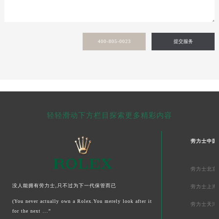
甘肃省酒泉市肃州区西大街劳力士售后服务中心（需提前预约）
甘肃省临夏市城南街道团结路劳力士售后服务中心（需提前预约）
甘肃省陇南市武都区人民路劳力士售后服务中心（需提前预约）
400-805-0023
提交服务
甘肃省平凉市崆峒区西大街劳力士售后服务中心（需提前预约）
甘肃省庆阳市西峰区南大街劳力士售后服务中心（需提前预约）
甘肃省天水市秦州区民主路劳力士售后服务中心（需提前预约）
甘肃省武威市凉州区迎宾路劳力士售后服务中心（需提前预约）
甘肃省张掖市甘州区民乐北路劳力士售后服务中心（需提前预约）
轻轻滑动下方栏目探索更多精彩内容
宁夏回族自治区固原市原州区文化街劳力士售后服务中心（需提前预约）
宁夏回族自治区石嘴山市大武口区贺兰山路劳力士售后服务中心（需提前预约）
劳力士中国
宁夏回族自治区吴忠市利通区开元大道劳力士售后服务中心（需提前预约）
宁夏回族自治区银川市兴庆区新华东路97号新百中心C馆一层C1-18号商铺劳力士售后服务中心（需提前预约）
劳力士北京
宁夏回族自治区中卫市沙坡头区鼓楼东街劳力士售后服务中心（需提前预约）
没人能拥有劳力士,只不过为下一代保管而已
劳力士上海
青海省果洛藏族自治州玛沁县团结路劳力士售后服务中心（需提前预约）
青海省海北藏族自治州海晏县将军路劳力士售后服务中心（需提前预约）
(You never actually own a Rolex.You merely look after it
劳力士天津
for the next ...”
青海省海东市乐都区滨河路劳力士售后服务中心（需提前预约）